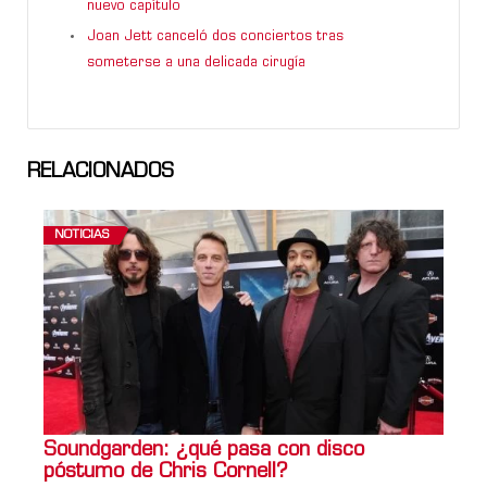
nuevo capítulo
Joan Jett canceló dos conciertos tras
someterse a una delicada cirugía
RELACIONADOS
NOTICIAS
Soundgarden: ¿qué pasa con disco
póstumo de Chris Cornell?