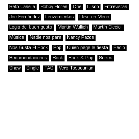
Beto Casella
Bobby Flores
Cine
Disco
Entrevistas
Joe Fernández
Lanzamientos
Llave en Mano
Logia del buen gusto
Martin Wullich
Martín Ciccioli
Música
Nadie nos para
Nancy Pazos
Nos Gusta El Rock
Pop
Quién paga la fiesta
Radio
Recomendaciones
Rock
Rock & Pop
Series
Show
Single
TAO
Vero Tossounian