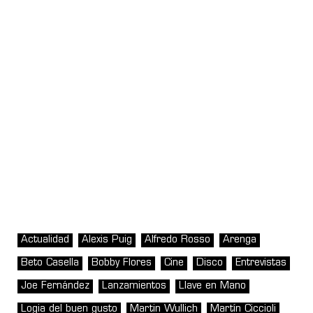
Actualidad
Alexis Puig
Alfredo Rosso
Arenga
Beto Casella
Bobby Flores
Cine
Disco
Entrevistas
Joe Fernández
Lanzamientos
Llave en Mano
Logia del buen gusto
Martin Wullich
Martín Ciccioli