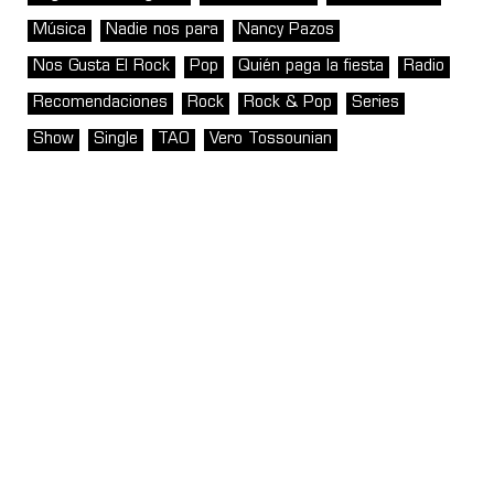
Música
Nadie nos para
Nancy Pazos
Nos Gusta El Rock
Pop
Quién paga la fiesta
Radio
Recomendaciones
Rock
Rock & Pop
Series
Show
Single
TAO
Vero Tossounian