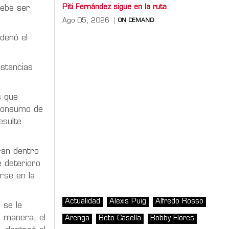
Piti Fernández sigue en la ruta
debe ser
Ago 05, 2026
ON DEMAND
denó el
ustancias
s que
 consumo de
esulte
an dentro
 deterioro
rse en la
Actualidad
Alexis Puig
Alfredo Rosso
 se le
r manera, el
Arenga
Beto Casella
Bobby Flores