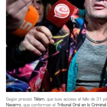
Según precisó
Télam
, que tuvo acceso al fallo de 31 p
Navarro
, que conforman el
Tribunal Oral en lo Crimina