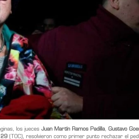
áginas, los jueces
Juan Martín Ramos Padilla
,
Gustavo Goe
l 29
(TOC), resolvieron como primer punto rechazar el ped