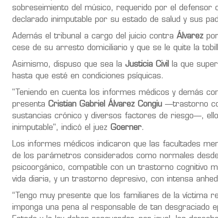
sobreseimiento del músico, requerido por el defensor 
declarado inimputable por su estado de salud y sus pad
Además el tribunal a cargo del juicio contra
Álvarez
por
cese de su arresto domiciliario y que se le quite la tob
Asimismo, dispuso que sea la
Justicia Civil
la que super
hasta que esté en condiciones psíquicas.
"Teniendo en cuenta los informes médicos y demás cons
presenta
Cristian Gabriel Álvarez Congiu
—trastorno cog
sustancias crónico y diversos factores de riesgo—, ello
inimputable", indicó el juez
Goerner
.
Los informes médicos indicaron que las facultades ment
de los parámetros considerados como normales desde 
psicoorgánico
, compatible con un
trastorno cognitivo m
vida diaria, y un
trastorno depresivo
, con intensa
anhed
“Tengo muy presente que los familiares de la víctima re
imponga una pena al responsable de tan desgraciado epi