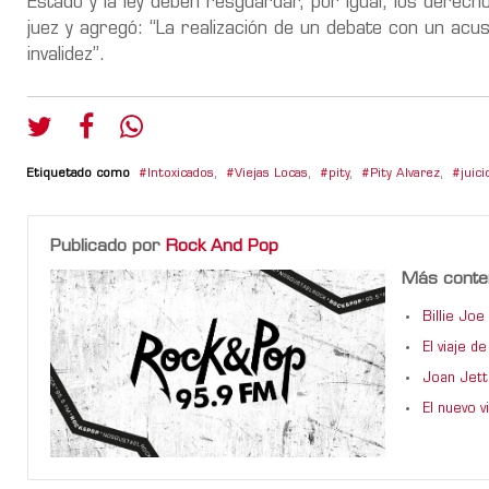
Estado y la ley deben resguardar, por igual, los derech
juez y agregó: “
La realización de un debate con un acu
invalidez
”.
Etiquetado como
Intoxicados
,
Viejas Locas
,
pity
,
Pity Alvarez
,
juici
Publicado por
Rock And Pop
Más conte
Billie Jo
El viaje 
Joan Jett
El nuevo 