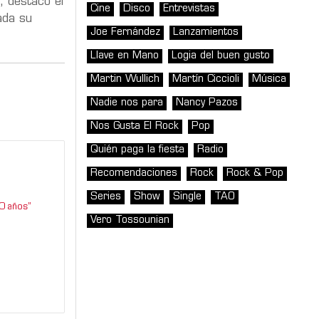
, destacó el
Cine
Disco
Entrevistas
ada su
Joe Fernández
Lanzamientos
Llave en Mano
Logia del buen gusto
Martin Wullich
Martín Ciccioli
Música
Nadie nos para
Nancy Pazos
Nos Gusta El Rock
Pop
Quién paga la fiesta
Radio
Recomendaciones
Rock
Rock & Pop
Series
Show
Single
TAO
0 años”
Vero Tossounian