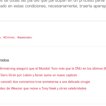
os de todas las partes que participan en un proceso penal”
sado en estas condiciones, necesariamente, traería aparej
o
,
Crimen
,
asesinato
,
nidos
e Armstrong aseguró que el Mundial “hizo más que la ONU en los últimos 2
de Serú Girán por Lebón y Aznar suma un nuevo capítulo
 canceló dos conciertos tras someterse a una delicada cirugía
video de Weezer que reúne a Tony Hawk y otras celebridades