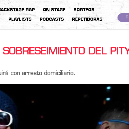
BACKSTAGE R&P
ON STAGE
SORTEOS
R
S
PLAYLISTS
PODCASTS
REPETIDORAS
 SOBRESEIMIENTO DEL PIT
uirá con arresto domiciliario.