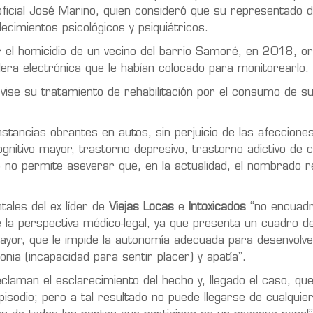
oficial José Marino, quien consideró que su representado 
ecimientos psicológicos y psiquiátricos.
 el homicidio de un vecino del barrio Samoré, en 2018, or
illera electrónica que le habían colocado para monitorearlo.
vise su tratamiento de rehabilitación por el consumo de s
tancias obrantes en autos, sin perjuicio de las afeccione
nitivo mayor, trastorno depresivo, trastorno adictivo de
 no permite aseverar que, en la actualidad,
el nombrado r
ales del ex líder de
Viejas Locas
e
Intoxicados
“no encuadr
la perspectiva médico-legal, ya que presenta
un cuadro de
ayor
, que le impide la autonomía adecuada para desenvolve
onia
(incapacidad para sentir placer) y
apatía
”.
claman el esclarecimiento del hecho y, llegado el caso, que
sodio; pero a tal resultado no puede llegarse de cualquie