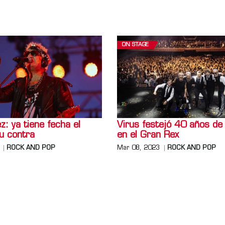
ON STAGE
ez: ya tiene fecha el
Virus festejó 40 años de
su contra
en el Gran Rex
ROCK AND POP
Mar 08, 2023
ROCK AND POP