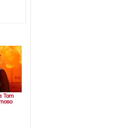
de Tom
famoso