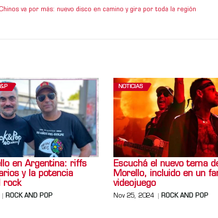
Chinos va por más: nuevo disco en camino y gira por toda la región
R&P
NOTICIAS
o en Argentina: riffs
Escuchá el nuevo tema 
arios y la potencia
Morello, incluido en un 
l rock
videojuego
ROCK AND POP
Nov 25, 2024
ROCK AND POP