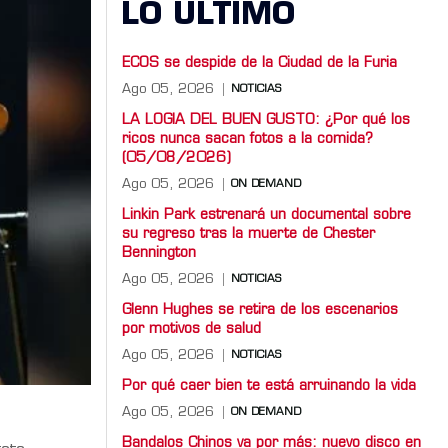
LO ULTIMO
ECOS se despide de la Ciudad de la Furia
Ago 05, 2026
NOTICIAS
LA LOGIA DEL BUEN GUSTO: ¿Por qué los
ricos nunca sacan fotos a la comida?
(05/08/2026)
Ago 05, 2026
ON DEMAND
Linkin Park estrenará un documental sobre
su regreso tras la muerte de Chester
Bennington
Ago 05, 2026
NOTICIAS
Glenn Hughes se retira de los escenarios
por motivos de salud
Ago 05, 2026
NOTICIAS
Por qué caer bien te está arruinando la vida
Ago 05, 2026
ON DEMAND
Bandalos Chinos va por más: nuevo disco en