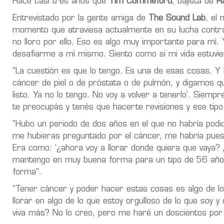
Hace casi tres años que
Tim Commeford
, bajista de
R
Entrevistado por la gente amiga de
The Sound Lab
, el
momento que atraviesa actualmente en su lucha contra
no lloro por ello. Eso es algo muy importante para mí.
desafiarme a mí mismo. Siento como si mi vida estuvi
"La cuestión es que lo tengo. Es una de esas cosas. Y 
cáncer de piel o de próstata o de pulmón, y digamos qu
listo. Ya no lo tengo. No voy a volver a tenerlo’. Siemp
te preocupás y tenés que hacerte revisiones y ese tipo
"Hubo un periodo de dos años en el que no habría pod
me hubieras preguntado por el cáncer, me habría puest
Era como: ‘¿ahora voy a llorar donde quiera que vaya
mantengo en muy buena forma para un tipo de 56 años
forma”.
"Tener cáncer y poder hacer estas cosas es algo de lo
llorar en algo de lo que estoy orgulloso de lo que soy 
viva más? No lo creo, pero me haré un doscientos por