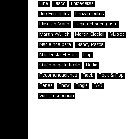
Cine
Disco
Entrevistas
Joe Fernández
Lanzamientos
Llave en Mano
Logia del buen gusto
Martin Wullich
Martín Ciccioli
Música
Nadie nos para
Nancy Pazos
Nos Gusta El Rock
Pop
Quién paga la fiesta
Radio
Recomendaciones
Rock
Rock & Pop
Series
Show
Single
TAO
Vero Tossounian