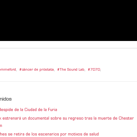
ommeford
,
cáncer de próstata
,
The Sound Lab
,
7D7D
,
nidos
espide de la Ciudad de la Furia
rk estrenará un documental sobre su regreso tras la muerte de Chester
n
hes se retira de los escenarios por motivos de salud