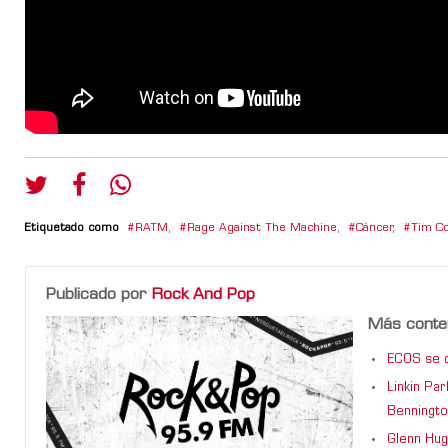
Etiquetado como
RATM
,
Rage Against The Machine
,
Cáncer
,
Tim C
Publicado por
Rock And Pop
Más conte
ECOS se d
Linkin Pa
Benningto
Glenn Hug