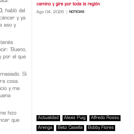
tata.
camino y gira por toda la región
D
, habló del
Ago 04, 2026
NOTICIAS
cáncer y ya
e eso y
 tenés
cir: ‘Bueno,
y por el que
emasiado. Si
tra cosa.
icio y me
buena
 me hizo
Actualidad
Alexis Puig
Alfredo Rosso
áncer que
Arenga
Beto Casella
Bobby Flores