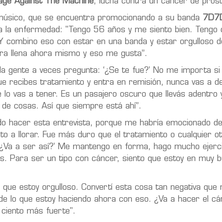
age Against The Machine
, lucha contra un cáncer de prós
 músico, que se encuentra promocionando a su banda
7D7
 la enfermedad: "Tengo 56 años y me siento bien. Tengo 
 Y combino eso con estar en una banda y estar orgulloso d
era llena ahora mismo y eso me gusta”.
la gente a veces pregunta: ‘¿Se te fue?’ No me importa si
e recibes tratamiento y entra en remisión, nunca vas a de
re lo vas a tener. Es un pasajero oscuro que llevás adentro 
 de cosas. Así que siempre está ahí”.
ido hacer esta entrevista, porque me habría emocionado d
o a llorar. Fue más duro que el tratamiento o cualquier o
? ¿Va a ser así?’ Me mantengo en forma, hago mucho ejerc
. Para ser un tipo con cáncer, siento que estoy en muy 
 que estoy orgulloso. Convertí esta cosa tan negativa que
y de lo que estoy haciendo ahora con eso. ¿Va a hacer el c
 ciento más fuerte".