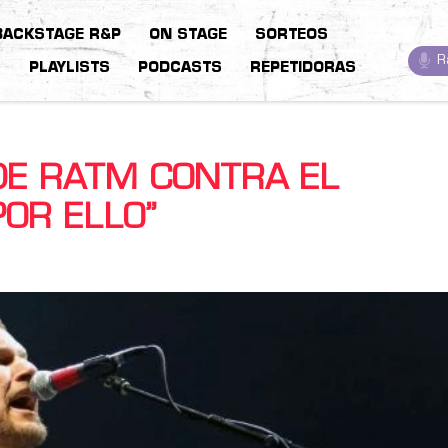
BACKSTAGE R&P
ON STAGE
SORTEOS
R
S
PLAYLISTS
PODCASTS
REPETIDORAS
DE RATM CONTRA EL
POR ELLO”