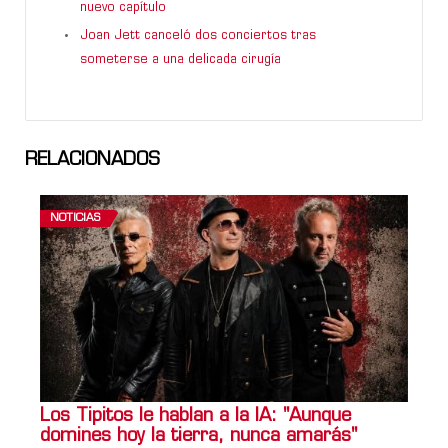
nuevo capítulo
Joan Jett canceló dos conciertos tras
someterse a una delicada cirugía
RELACIONADOS
NOTICIAS
Los Tipitos le hablan a la IA: "Aunque
domines hoy la tierra, nunca amarás"