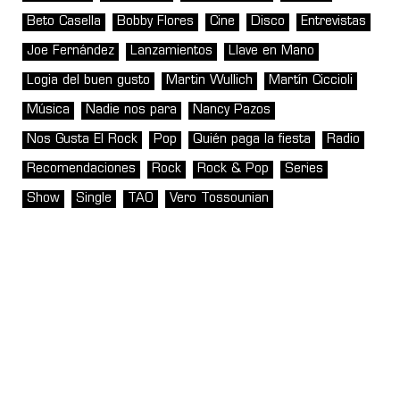
Beto Casella
Bobby Flores
Cine
Disco
Entrevistas
Joe Fernández
Lanzamientos
Llave en Mano
Logia del buen gusto
Martin Wullich
Martín Ciccioli
Música
Nadie nos para
Nancy Pazos
Nos Gusta El Rock
Pop
Quién paga la fiesta
Radio
Recomendaciones
Rock
Rock & Pop
Series
Show
Single
TAO
Vero Tossounian