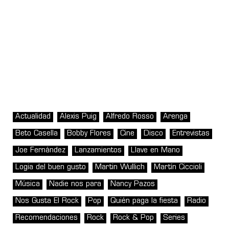
Actualidad
Alexis Puig
Alfredo Rosso
Arenga
Beto Casella
Bobby Flores
Cine
Disco
Entrevistas
Joe Fernández
Lanzamientos
Llave en Mano
Logia del buen gusto
Martin Wullich
Martín Ciccioli
Música
Nadie nos para
Nancy Pazos
Nos Gusta El Rock
Pop
Quién paga la fiesta
Radio
Recomendaciones
Rock
Rock & Pop
Series