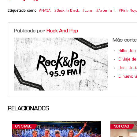
Etiquetado como
NASA
,
Back In Black
,
Luna
,
Artemis II
,
Pink Floy
Publicado por
Rock And Pop
Más conte
Billie Jo
El viaje 
Joan Jett
El nuevo 
RELACIONADOS
ON STAGE
NOTICIAS