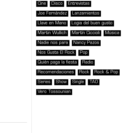
Cine
Disco
Entrevistas
Joe Fernández
Lanzamientos
Llave en Mano
Logia del buen gusto
Martin Wullich
Martín Ciccioli
Música
Nadie nos para
Nancy Pazos
Nos Gusta El Rock
Pop
Quién paga la fiesta
Radio
Recomendaciones
Rock
Rock & Pop
Series
Show
Single
TAO
Vero Tossounian