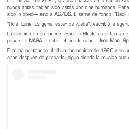
El 6 de abril de 2026, los astronautas de la misión
Art
nunca antes habían sido vistas por ojos humanos. Para
sido lo obvio— sino a
AC/DC
. El tema de fondo: "Back i
"Hola,
Luna
. Es genial estar de vuelta", escribió la agen
La elección no es menor. "Back in Black" es el tema d
pasar. La
NASA
lo sabe, el cine lo sabe —
Iron Man
,
Sp
El tema pertenece al álbum homónimo de 1980 y es un
años después de grabarlo, sigue siendo la música que