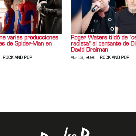
ne varias producciones
Roger Waters tildó de "c
tes de Spider-Man en
racista" al cantante de D
David Draiman
ROCK AND POP
Abr 08, 2026
ROCK AND POP