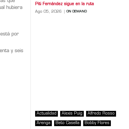
nas que
Piti Fernández sigue en la ruta
al hubiera
Ago 05, 2026
ON DEMAND
 está por
enta y seis
Actualidad
Alexis Puig
Alfredo Rosso
Arenga
Beto Casella
Bobby Flores