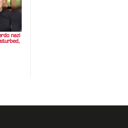
erdo nazi
isturbed,