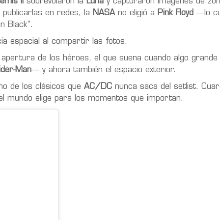
emis II
sobrevolaron la
Luna
y capturaron imágenes de zo
 publicarlas en redes, la
NASA
no eligió a
Pink Floyd
—lo cu
n Black".
cia espacial al compartir las fotos.
e apertura de los héroes, el que suena cuando algo grande
ider-Man
— y ahora también el espacio exterior.
o de los clásicos que
AC/DC
nunca saca del setlist. Cuar
 el mundo elige para los momentos que importan.