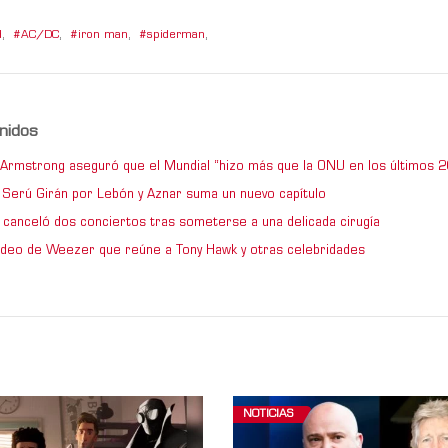
d
,
AC/DC
,
iron man
,
spiderman
,
nidos
e Armstrong aseguró que el Mundial “hizo más que la ONU en los últimos 2
de Serú Girán por Lebón y Aznar suma un nuevo capítulo
 canceló dos conciertos tras someterse a una delicada cirugía
video de Weezer que reúne a Tony Hawk y otras celebridades
NOTICIAS