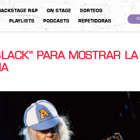
BACKSTAGE R&P
ON STAGE
SORTEOS
R
S
PLAYLISTS
PODCASTS
REPETIDORAS
BLACK" PARA MOSTRAR LA
NA