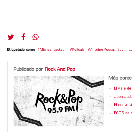
Etiquetado como
Michael Jackson
,
Película
,
Antoine Fuqua
,
John L
Publicado por
Rock And Pop
Más conte
El viaje 
Joan Jett
El nuevo 
ECOS se d