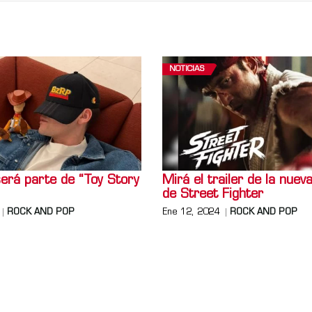
NOTICIAS
erá parte de “Toy Story
Mirá el trailer de la nueva
de Street Fighter
ROCK AND POP
Ene 12, 2024
ROCK AND POP