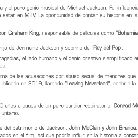
a y el puro genio musical de Michael Jackson. Fui influenci
en estar en
MTV.
La oportunidad de contar su historia en la 
 por
Graham King
, responsable de películas como
“Bohemia
 hijo de Jermaine Jackson y sobrino del
'Rey del Pop
'.
tragedias, el lado humano y el genio creativo ejemplificado 
eo.
tema de las acusaciones por abuso sexual de menores que 
publicado en 2019, llamado
“Leaving Neverland”
, reabrió la
0 años a causa de un paro cardiorrespiratorio.
Conrad M
luntario.
te del patrimonio de Jackson,
John McClain y John Branca
os en el film, así que podría influir en la historia a contar