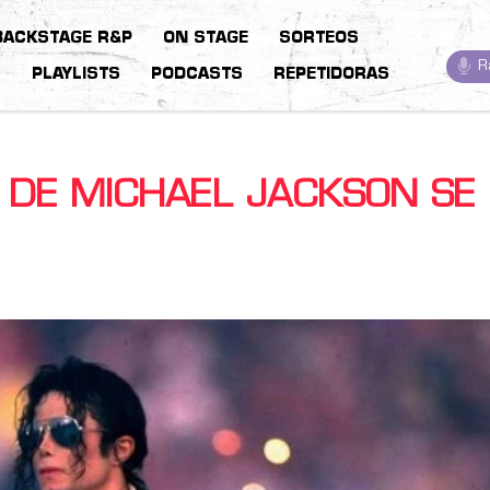
BACKSTAGE R&P
ON STAGE
SORTEOS
R
S
PLAYLISTS
PODCASTS
REPETIDORAS
A DE MICHAEL JACKSON SE