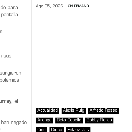
Ago 05, 2026
ON DEMAND
ado para
pantalla
n
en sus
surgieron
 polémica
urray
, el
Actualidad
Alexis Puig
Alfredo Rosso
Arenga
Beto Casella
Bobby Flores
, han negado
.
Cine
Disco
Entrevistas