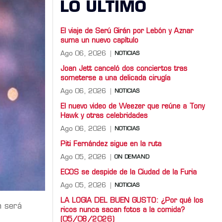
LO ULTIMO
El viaje de Serú Girán por Lebón y Aznar
suma un nuevo capítulo
Ago 06, 2026
NOTICIAS
Joan Jett canceló dos conciertos tras
someterse a una delicada cirugía
Ago 06, 2026
NOTICIAS
El nuevo video de Weezer que reúne a Tony
Hawk y otras celebridades
Ago 06, 2026
NOTICIAS
Piti Fernández sigue en la ruta
Ago 05, 2026
ON DEMAND
ECOS se despide de la Ciudad de la Furia
Ago 05, 2026
NOTICIAS
LA LOGIA DEL BUEN GUSTO: ¿Por qué los
m será
ricos nunca sacan fotos a la comida?
(05/08/2026)