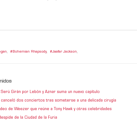
ogan
,
Bohemian Rhapsody
,
Jaafar Jackson
,
nidos
de Serú Girán por Lebón y Aznar suma un nuevo capítulo
 canceló dos conciertos tras someterse a una delicada cirugía
video de Weezer que reúne a Tony Hawk y otras celebridades
espide de la Ciudad de la Furia