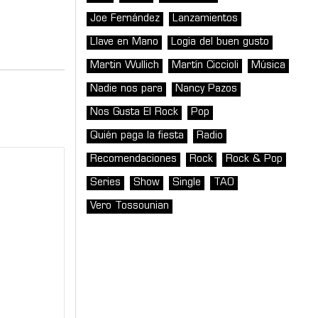
Joe Fernández
Lanzamientos
Llave en Mano
Logia del buen gusto
Martin Wullich
Martín Ciccioli
Música
Nadie nos para
Nancy Pazos
Nos Gusta El Rock
Pop
Quién paga la fiesta
Radio
Recomendaciones
Rock
Rock & Pop
Series
Show
Single
TAO
Vero Tossounian