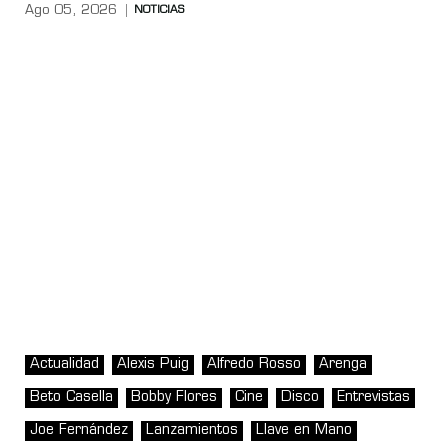
Ago 05, 2026
NOTICIAS
Actualidad
Alexis Puig
Alfredo Rosso
Arenga
Beto Casella
Bobby Flores
Cine
Disco
Entrevistas
Joe Fernández
Lanzamientos
Llave en Mano