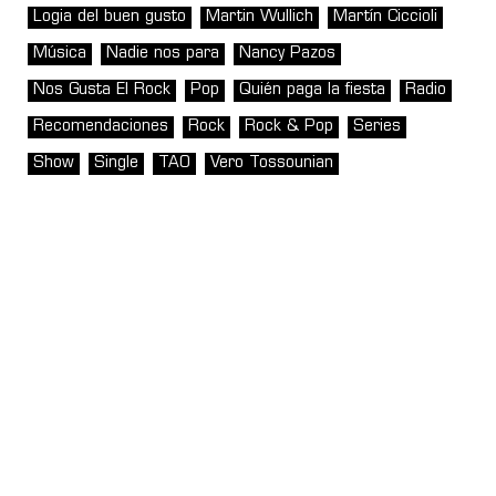
Logia del buen gusto
Martin Wullich
Martín Ciccioli
Música
Nadie nos para
Nancy Pazos
Nos Gusta El Rock
Pop
Quién paga la fiesta
Radio
Recomendaciones
Rock
Rock & Pop
Series
Show
Single
TAO
Vero Tossounian