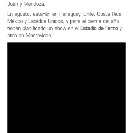
Juan y Mendoza.
En agosto, estarán en Paraguay, Chile, Costa Rica,
México y Estados Unidos, y para el cierre del año
tienen planificado un show en el
Estadio de Ferro
y
otro en Montevideo.