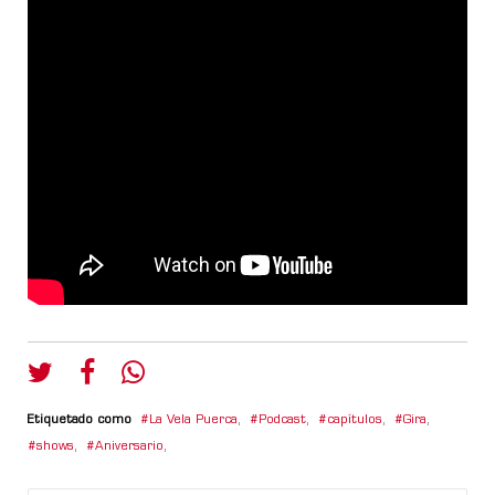
Etiquetado como
La Vela Puerca
,
Podcast
,
capítulos
,
Gira
,
shows
,
Aniversario
,