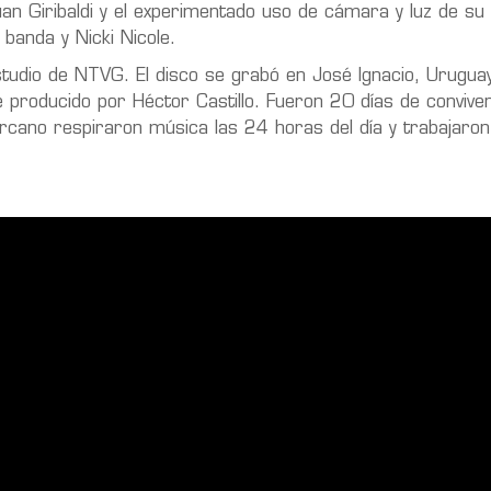
uan Giribaldi y el experimentado uso de cámara y luz de su 
a banda y Nicki Nicole.
studio de NTVG. El disco se grabó en José Ignacio, Urugua
 producido por Héctor Castillo. Fueron 20 días de convive
cano respiraron música las 24 horas del día y trabajaron 