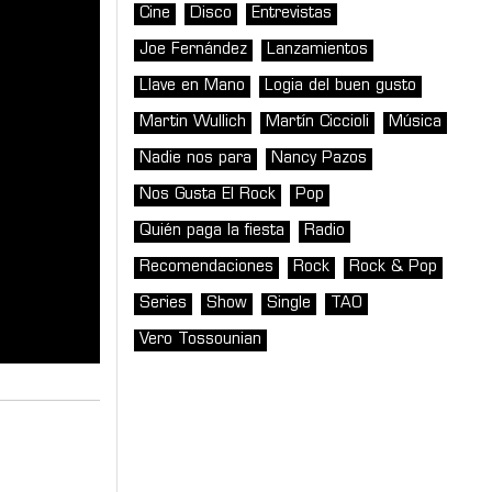
Cine
Disco
Entrevistas
Joe Fernández
Lanzamientos
Llave en Mano
Logia del buen gusto
Martin Wullich
Martín Ciccioli
Música
Nadie nos para
Nancy Pazos
Nos Gusta El Rock
Pop
Quién paga la fiesta
Radio
Recomendaciones
Rock
Rock & Pop
Series
Show
Single
TAO
Vero Tossounian