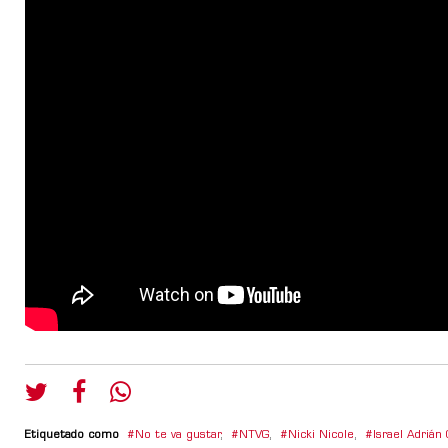
Etiquetado como
No te va gustar
,
NTVG
,
Nicki Nicole
,
Israel Adrián