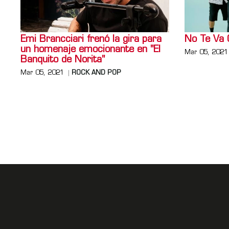
Emi Brancciari frenó la gira para
No Te Va 
un homenaje emocionante en "El
Mar 05, 2021
Banquito de Norita"
Mar 05, 2021
ROCK AND POP