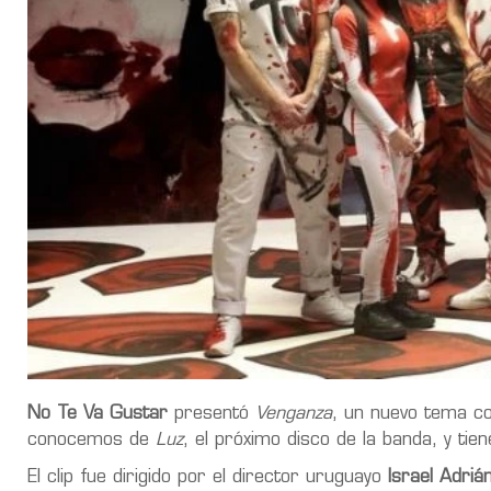
No Te Va Gustar
presentó
Venganza
, un nuevo tema co
conocemos de
Luz
, el próximo disco de la banda, y ti
El clip fue dirigido por el director uruguayo
Israel Adriá