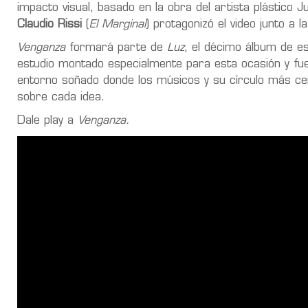
impacto visual, basado en la obra del artista plástico J
Claudio Rissi
(
El Marginal
) protagonizó el video junto a l
Venganza
formará parte de
Luz
, el décimo álbum de e
estudio montado especialmente para esta ocasión y fue
entorno soñado donde los músicos y su círculo más cer
sobre cada idea.
Dale play a
Venganza.