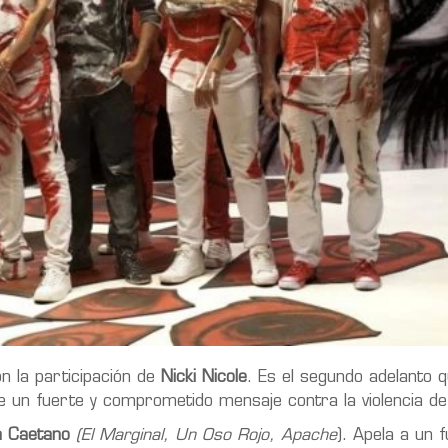
n la participación de
Nicki Nicole
. Es el segundo adelanto 
ene un fuerte y comprometido mensaje contra la violencia d
n Caetano
(El Marginal, Un Oso Rojo, Apache
). Apela a un 