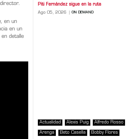
director.
Piti Fernández sigue en la ruta
Ago 05, 2026
ON DEMAND
y, en un
ncia en un
en detalle
Actualidad
Alexis Puig
Alfredo Rosso
Arenga
Beto Casella
Bobby Flores