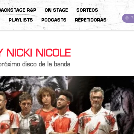
BACKSTAGE R&P
ON STAGE
SORTEOS
R
S
PLAYLISTS
PODCASTS
REPETIDORAS
 NICKI NICOLE
próximo disco de la banda