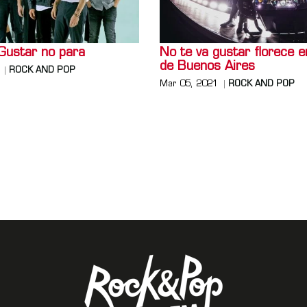
Gustar no para
No te va gustar florece e
de Buenos Aires
ROCK AND POP
Mar 05, 2021
ROCK AND POP