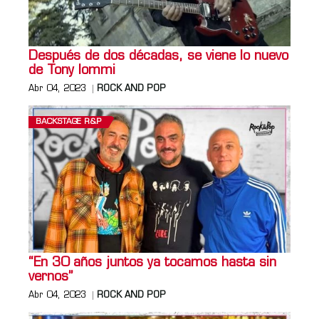
Después de dos décadas, se viene lo nuevo
de Tony Iommi
Abr 04, 2023
ROCK AND POP
BACKSTAGE R&P
“En 30 años juntos ya tocamos hasta sin
vernos”
Abr 04, 2023
ROCK AND POP