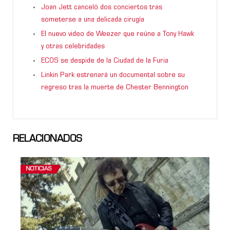
Joan Jett canceló dos conciertos tras
someterse a una delicada cirugía
El nuevo video de Weezer que reúne a Tony Hawk
y otras celebridades
ECOS se despide de la Ciudad de la Furia
Linkin Park estrenará un documental sobre su
regreso tras la muerte de Chester Bennington
RELACIONADOS
NOTICIAS