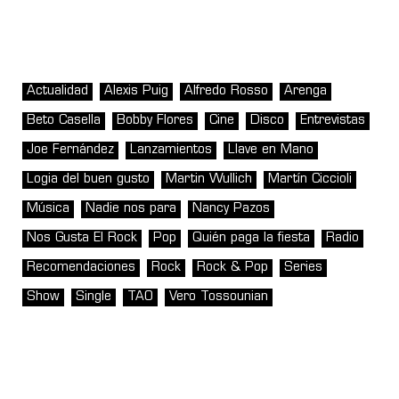
Actualidad
Alexis Puig
Alfredo Rosso
Arenga
Beto Casella
Bobby Flores
Cine
Disco
Entrevistas
Joe Fernández
Lanzamientos
Llave en Mano
Logia del buen gusto
Martin Wullich
Martín Ciccioli
Música
Nadie nos para
Nancy Pazos
Nos Gusta El Rock
Pop
Quién paga la fiesta
Radio
Recomendaciones
Rock
Rock & Pop
Series
Show
Single
TAO
Vero Tossounian