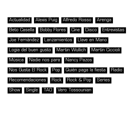
Actualidad
Alexis Puig
Alfredo Rosso
Arenga
Beto Casella
Bobby Flores
Cine
Disco
Entrevistas
Joe Fernández
Lanzamientos
Llave en Mano
Logia del buen gusto
Martin Wullich
Martín Ciccioli
Música
Nadie nos para
Nancy Pazos
Nos Gusta El Rock
Pop
Quién paga la fiesta
Radio
Recomendaciones
Rock
Rock & Pop
Series
Show
Single
TAO
Vero Tossounian