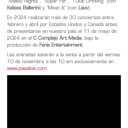
"Malibu Nights", "Super Far", "I Quit Drinking" (con
Kelsea Ballerini
) y "Mean It" (con
Lauv
).
En 2024 realizarán más de 30 conciertos entre
febrero y abril por Estados Unidos y Canadá antes
de presentarse en nuestro país el 11 de mayo de
2024 en el
C Complejo Art Media
, bajo la
producción de
Fenix Entertainment
.
Las entradas estarán a la venta a partir del viernes
10 de noviembre a las 10 am exclusivamente en
www.passline.com
.