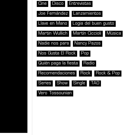
Cine
Disco
Entrevistas
Joe Fernández
Lanzamientos
Llave en Mano
Logia del buen gusto
Martin Wullich
Martín Ciccioli
Música
Nadie nos para
Nancy Pazos
Nos Gusta El Rock
Pop
Quién paga la fiesta
Radio
Recomendaciones
Rock
Rock & Pop
Series
Show
Single
TAO
Vero Tossounian