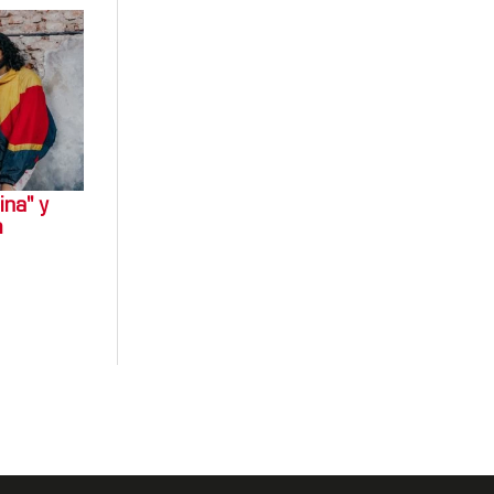
na" y
m