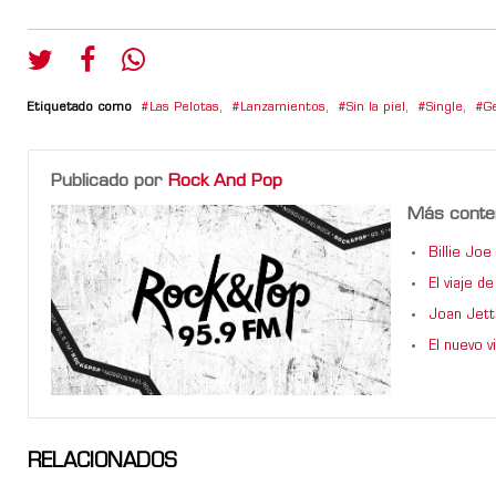
Etiquetado como
Las Pelotas
,
Lanzamientos
,
Sin la piel
,
Single
,
G
Publicado por
Rock And Pop
Más conte
Billie Jo
El viaje 
Joan Jett
El nuevo 
RELACIONADOS