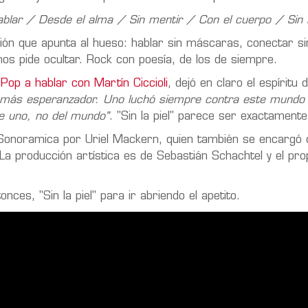
ar / Desde el alma / Sin mentir / Con el cuerpo / Sin l
ón que apunta al hueso: hablar sin máscaras, conectar sin 
s pide ocultar. Rock con poesía, de los de siempre.
op a hablar con Martín Ciccioli
, dejó en claro el espíritu 
el más esperanzador. Uno luchó siempre contra este mundo
e uno, no del mundo"
. "Sin la piel" parece ser exactamente
o Sonoramica por Uriel Mackern, quien también se encargó 
 La producción artística es de Sebastián Schachtel y el p
ces, "Sin la piel" para ir abriendo el apetito.