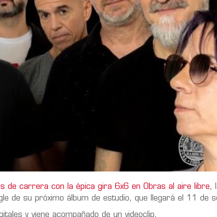
 de carrera con la épica gira 6x6 en Obras al aire libre
,
ngle de su próximo álbum de estudio, que llegará el
11
de
s
gitales y viene acompañado de un videoclip.