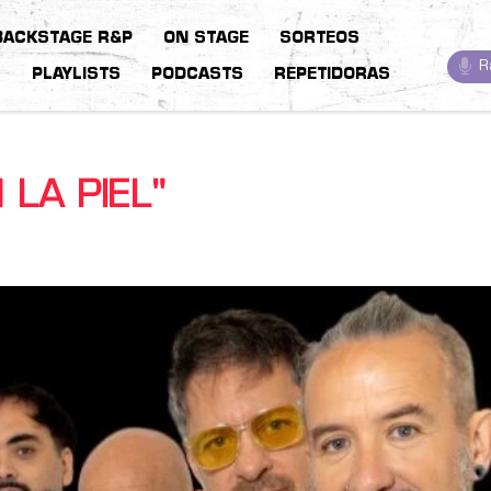
BACKSTAGE R&P
ON STAGE
SORTEOS
R
S
PLAYLISTS
PODCASTS
REPETIDORAS
 LA PIEL"