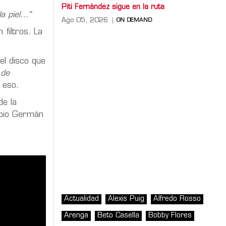
Piti Fernández sigue en la ruta
a piel…"
Ago 05, 2026
ON DEMAND
filtros. La
del disco que
 de
 eso.
de la
ropio Germán
Actualidad
Alexis Puig
Alfredo Rosso
Arenga
Beto Casella
Bobby Flores