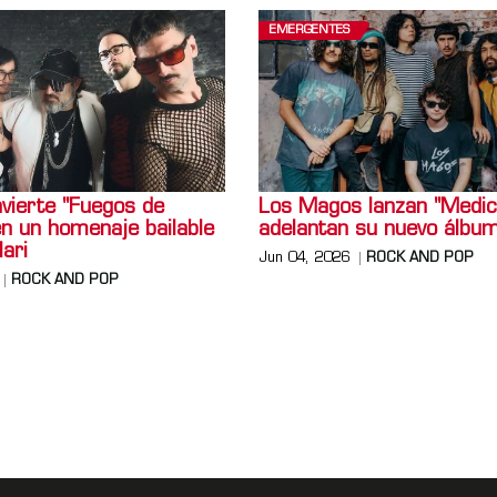
EMERGENTES
vierte "Fuegos de
Los Magos lanzan "Medici
en un homenaje bailable
adelantan su nuevo álbu
lari
Jun 04, 2026
ROCK AND POP
ROCK AND POP