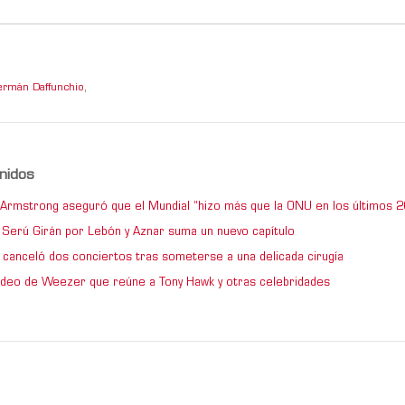
ermán Daffunchio
,
nidos
e Armstrong aseguró que el Mundial “hizo más que la ONU en los últimos 2
de Serú Girán por Lebón y Aznar suma un nuevo capítulo
 canceló dos conciertos tras someterse a una delicada cirugía
video de Weezer que reúne a Tony Hawk y otras celebridades