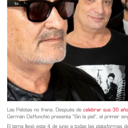
Las Pelotas no frena. Después de
celebrar sus 36 años
Germán Daffunchio presenta
"Sin
la
piel"
, el primer si
El tema llegó este
4
de
junio
a todas las plataformas di