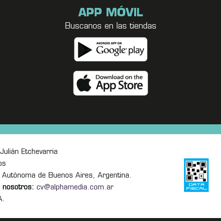
APP MÓVIL
Buscanos en las tiendas
Julián Etchevarria
os
 Autónoma de Buenos Aires, Argentina.
 nosotros:
cv@alphamedia.com.ar
A.