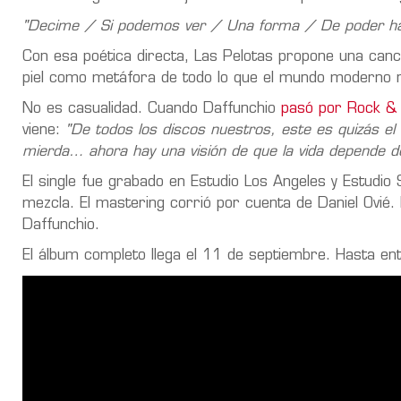
"Decime / Si podemos ver / Una forma / De poder habl
Con esa poética directa, Las Pelotas propone una canci
piel como metáfora de todo lo que el mundo moderno no
No es casualidad. Cuando Daffunchio
pasó por Rock & P
viene:
"De todos los discos nuestros, este es quizás 
mierda… ahora hay una visión de que la vida depende d
El single fue grabado en Estudio Los Angeles y Estudi
mezcla. El mastering corrió por cuenta de Daniel Ovié.
Daffunchio.
El álbum completo llega el 11 de septiembre. Hasta enton