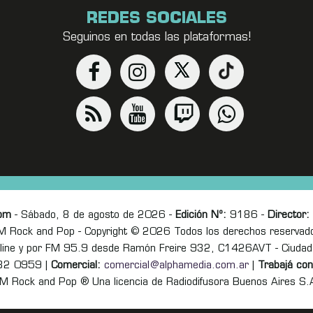
REDES SOCIALES
Seguinos en todas las plataformas!
om
- Sábado, 8 de agosto de 2026 -
Edición Nº:
9186 -
Director:
M Rock and Pop - Copyright © 2026 Todos los derechos reservad
online y por FM 95.9 desde Ramón Freire 932, C1426AVT - Ciudad
82 0959 |
Comercial:
comercial@alphamedia.com.ar
|
Trabajá con
M Rock and Pop ® Una licencia de Radiodifusora Buenos Aires S.