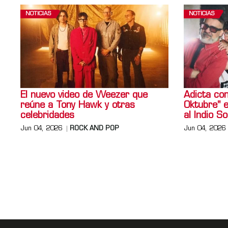
NOTICIAS
NOTICIAS
El nuevo video de Weezer que
Adicta con
reúne a Tony Hawk y otras
Oktubre" 
celebridades
al Indio So
Jun 04, 2026
ROCK AND POP
Jun 04, 2026