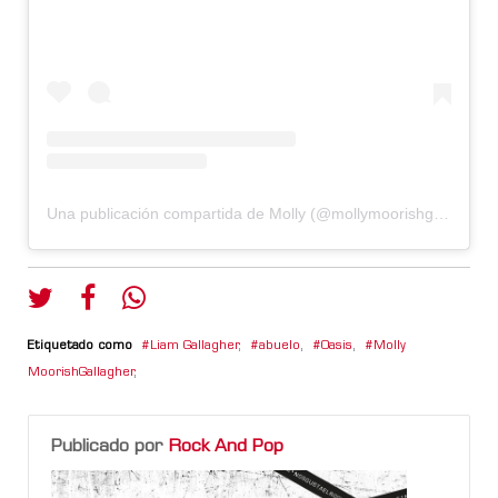
Una publicación compartida de Molly (@mollymoorishgallagher)
Etiquetado como
Liam Gallagher
,
abuelo
,
Oasis
,
Molly
MoorishGallagher
,
Publicado por
Rock And Pop