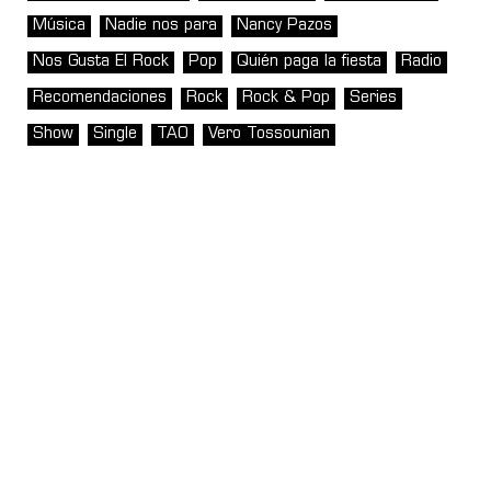
Música
Nadie nos para
Nancy Pazos
Nos Gusta El Rock
Pop
Quién paga la fiesta
Radio
Recomendaciones
Rock
Rock & Pop
Series
Show
Single
TAO
Vero Tossounian