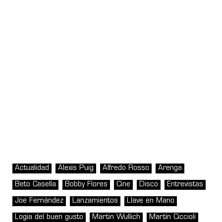
Actualidad
Alexis Puig
Alfredo Rosso
Arenga
Beto Casella
Bobby Flores
Cine
Disco
Entrevistas
Joe Fernández
Lanzamientos
Llave en Mano
Logia del buen gusto
Martin Wullich
Martín Ciccioli