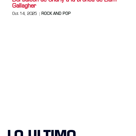
Del balcón de Charly a la bronca de Liam
Gallagher
Oct 14, 2025
ROCK AND POP
LO ULTIMO