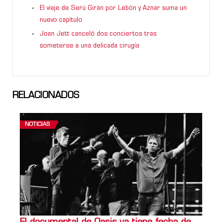
El viaje de Serú Girán por Lebón y Aznar suma un
nuevo capítulo
Joan Jett canceló dos conciertos tras
someterse a una delicada cirugía
RELACIONADOS
NOTICIAS