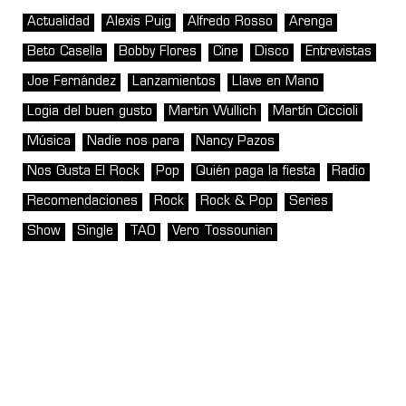
Actualidad
Alexis Puig
Alfredo Rosso
Arenga
Beto Casella
Bobby Flores
Cine
Disco
Entrevistas
Joe Fernández
Lanzamientos
Llave en Mano
Logia del buen gusto
Martin Wullich
Martín Ciccioli
Música
Nadie nos para
Nancy Pazos
Nos Gusta El Rock
Pop
Quién paga la fiesta
Radio
Recomendaciones
Rock
Rock & Pop
Series
Show
Single
TAO
Vero Tossounian