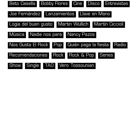
Beto Casella
Bobby Flores
Cine
Disco
Entrevistas
Joe Fernández
Lanzamientos
Llave en Mano
Logia del buen gusto
Martin Wullich
Martín Ciccioli
Música
Nadie nos para
Nancy Pazos
Nos Gusta El Rock
Pop
Quién paga la fiesta
Radio
Recomendaciones
Rock
Rock & Pop
Series
Show
Single
TAO
Vero Tossounian