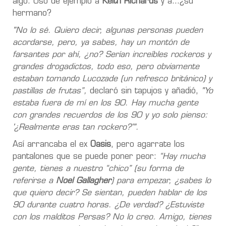
algo. Usó de ejemplo a
Keith Richards
y a…¿su
hermano?
"No lo sé. Quiero decir, algunas personas pueden
acordarse, pero, ya sabes, hay un montón de
farsantes por ahí, ¿no? Serían increíbles rockeros y
grandes drogadictos, todo eso, pero obviamente
estaban tomando Lucozade (un refresco británico) y
pastillas de frutas”,
declaró sin tapujos y añadió,
"Yo
estaba fuera de mí en los 90. Hay mucha gente
con grandes recuerdos de los 90 y yo solo pienso:
'¿Realmente eras tan rockero?'".
Así arrancaba el ex
Oasis
, pero agarrate los
pantalones que se puede poner peor:
“Hay mucha
gente, tienes a nuestro “chico” (su forma de
referirse a
Noel Gallagher
) para empezar, ¿sabes lo
que quiero decir? Se sientan, pueden hablar de los
90 durante cuatro horas. ¿De verdad? ¿Estuviste
con los malditos Persas? No lo creo. Amigo, tienes