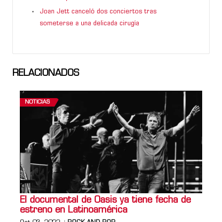
Joan Jett canceló dos conciertos tras
someterse a una delicada cirugía
RELACIONADOS
NOTICIAS
El documental de Oasis ya tiene fecha de
estreno en Latinoamérica