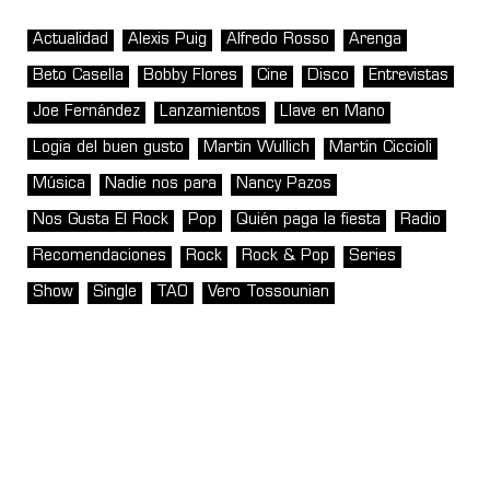
Actualidad
Alexis Puig
Alfredo Rosso
Arenga
Beto Casella
Bobby Flores
Cine
Disco
Entrevistas
Joe Fernández
Lanzamientos
Llave en Mano
Logia del buen gusto
Martin Wullich
Martín Ciccioli
Música
Nadie nos para
Nancy Pazos
Nos Gusta El Rock
Pop
Quién paga la fiesta
Radio
Recomendaciones
Rock
Rock & Pop
Series
Show
Single
TAO
Vero Tossounian