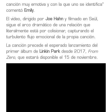
canción muy emotiva y con la que uno se identifica”
comentó
Emily
.
El video, dirigido por
Joe Hahn
y filmado en Seúl,
sigue el arco dramático de una relación que
literalmente está por colisionar, capturando el
turbulento flujo emocional de la propia canción.
La canción precede el esperado lanzamiento del
primer álbum de
Linkin Park
desde 2017,
From
Zero
, que estará disponible el 15 de noviembre.