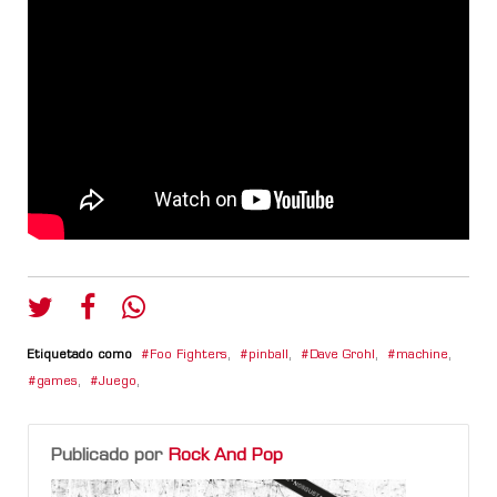
Etiquetado como
Foo Fighters
,
pinball
,
Dave Grohl
,
machine
,
games
,
Juego
,
Publicado por
Rock And Pop