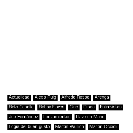
Actualidad
Alexis Puig
Alfredo Rosso
Arenga
Beto Casella
Bobby Flores
Cine
Disco
Entrevistas
Joe Fernández
Lanzamientos
Llave en Mano
Logia del buen gusto
Martin Wullich
Martín Ciccioli