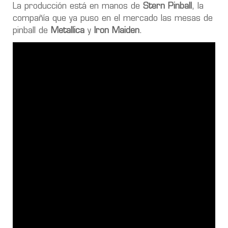
La producción está en manos de
Stern Pinball
, la
compañía que ya puso en el mercado las mesas de
pinball de
Metallica
y
Iron Maiden
.