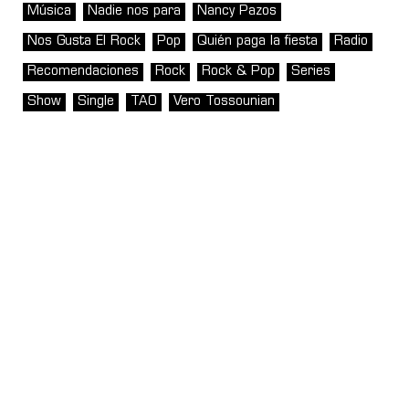
Música
Nadie nos para
Nancy Pazos
Nos Gusta El Rock
Pop
Quién paga la fiesta
Radio
Recomendaciones
Rock
Rock & Pop
Series
Show
Single
TAO
Vero Tossounian