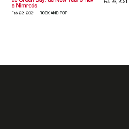
de Green Day: de New Year's Rev
Feb 22, 2021
a Nimrods
Feb 22, 2021
ROCK AND POP