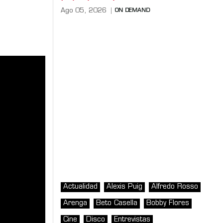
Ago 05, 2026
ON DEMAND
Actualidad
Alexis Puig
Alfredo Rosso
Arenga
Beto Casella
Bobby Flores
Cine
Disco
Entrevistas