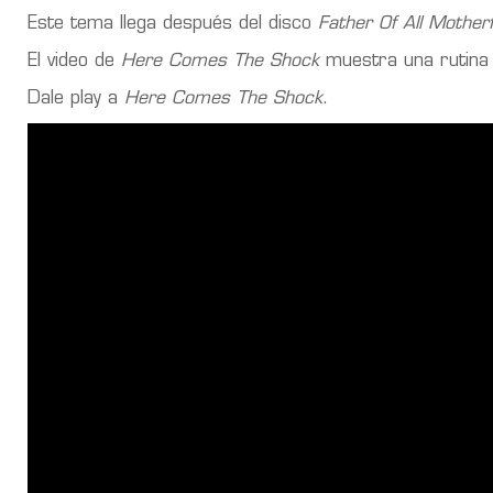
Este tema llega después del disco
Father Of All Mothe
El video de
Here Comes The Shock
muestra una rutina d
Dale play a
Here Comes The Shock
.