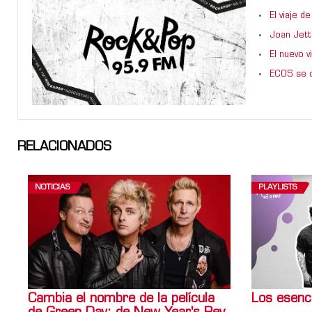
El viaje 
Joan Jett
El nuevo 
ECOS se d
RELACIONADOS
NOTICIAS
PLAYLISTS
Cambia el nombre de la película
Los esenc