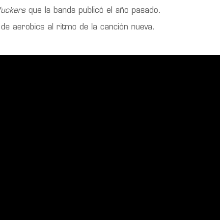
rfuckers
que la banda publicó el año pasado
.
e aerobics al ritmo de la canción nueva.