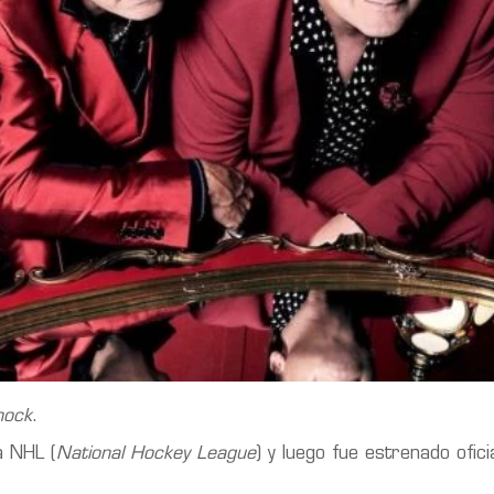
hock
.
a NHL (
National Hockey League
) y luego fue estrenado ofic