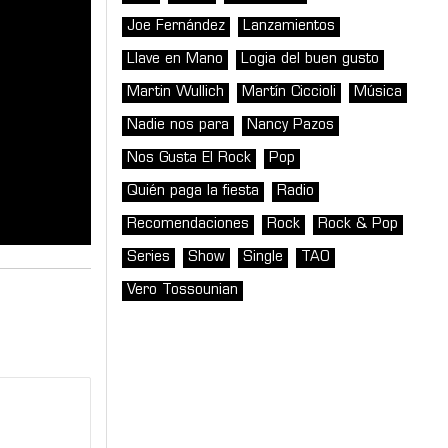
Joe Fernández
Lanzamientos
Llave en Mano
Logia del buen gusto
Martin Wullich
Martín Ciccioli
Música
Nadie nos para
Nancy Pazos
Nos Gusta El Rock
Pop
Quién paga la fiesta
Radio
Recomendaciones
Rock
Rock & Pop
Series
Show
Single
TAO
Vero Tossounian