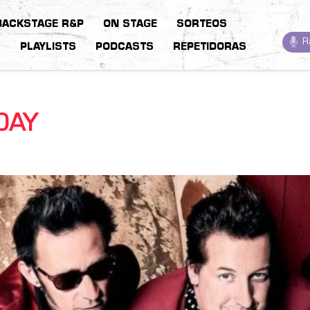
BACKSTAGE R&P
ON STAGE
SORTEOS
R
S
PLAYLISTS
PODCASTS
REPETIDORAS
DAY