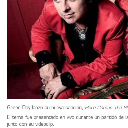
Green Day lanzó su nueva canción,
Here Comes The S
El tema fue presentado en vivo durante un partido de l
junto con su videoclip.