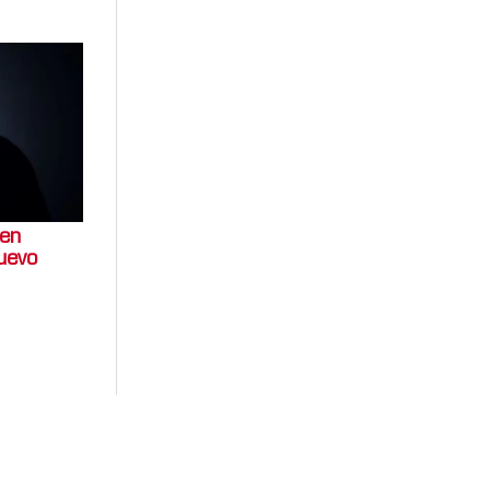
 en
uevo