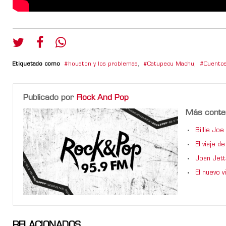
Etiquetado como
houston y los problemas
,
Catupecu Machu
,
Cuento
Publicado por
Rock And Pop
Más conte
Billie Jo
El viaje 
Joan Jett
El nuevo 
RELACIONADOS