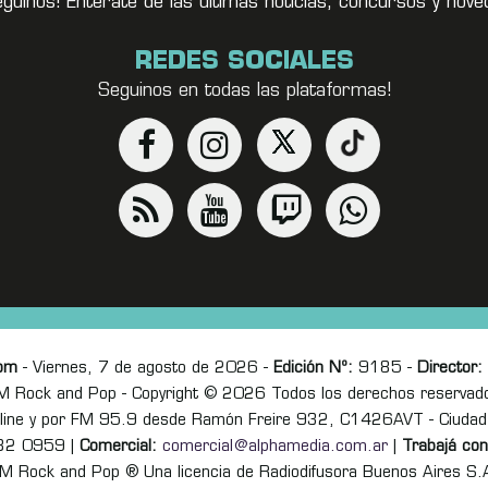
eguínos! Enterate de las últimas noticias, concursos y no
REDES SOCIALES
Seguinos en todas las plataformas!
om
- Viernes, 7 de agosto de 2026 -
Edición Nº:
9185 -
Director:
M Rock and Pop - Copyright © 2026 Todos los derechos reservad
online y por FM 95.9 desde Ramón Freire 932, C1426AVT - Ciudad
82 0959 |
Comercial:
comercial@alphamedia.com.ar
|
Trabajá con
M Rock and Pop ® Una licencia de Radiodifusora Buenos Aires S.