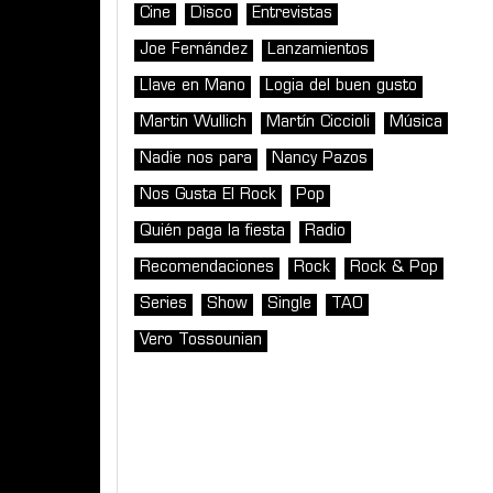
Cine
Disco
Entrevistas
Joe Fernández
Lanzamientos
Llave en Mano
Logia del buen gusto
Martin Wullich
Martín Ciccioli
Música
Nadie nos para
Nancy Pazos
Nos Gusta El Rock
Pop
Quién paga la fiesta
Radio
Recomendaciones
Rock
Rock & Pop
Series
Show
Single
TAO
Vero Tossounian