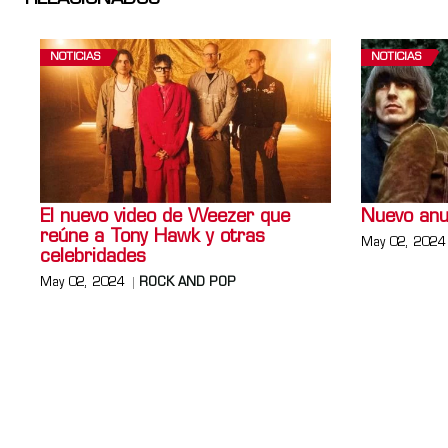
NOTICIAS
NOTICIAS
El nuevo video de Weezer que
Nuevo anu
reúne a Tony Hawk y otras
May 02, 2024
celebridades
May 02, 2024
ROCK AND POP