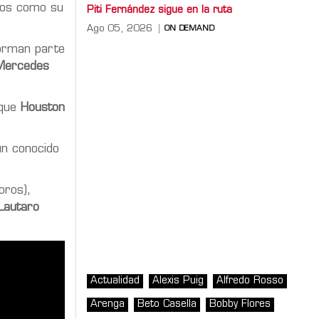
mos como su
Piti Fernández sigue en la ruta
Ago 05, 2026
ON DEMAND
forman parte
Mercedes
 que
Houston
un conocido
oros),
Lautaro
Actualidad
Alexis Puig
Alfredo Rosso
Arenga
Beto Casella
Bobby Flores