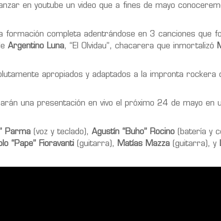
lanzar en youtube un video que a fines de mayo conocere
e la formación completa adentrándose en 3 canciones que 
 de
Argentino Luna
, “El Olvidau”, chacarera que inmortalizó
olutamente apropiados y adaptados a la impronta rockera
izarán una presentación en vivo el próximo 24 de mayo en 
o” Parma
(voz y teclado),
Agustín “Buho” Rocino
(batería y c
lo “Pape” Fioravanti
(guitarra),
Matías Mazza
(guitarra), y