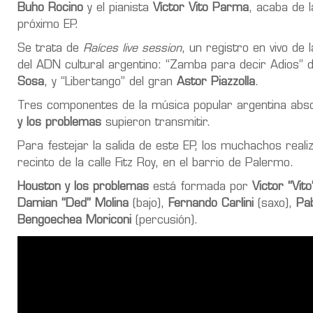
Buho Rocino
y el pianista
Víctor Vito Parma
, acaba de 
próximo EP.
Se trata de
Raíces live session
, un registro en vivo d
del ADN cultural argentino: “Zamba para decir Adios”
Sosa
, y “Libertango” del gran
Astor Piazzolla
.
Tres componentes de la música popular argentina abs
y los problemas
supieron transmitir.
Para festejar la salida de este EP, los muchachos real
recinto de la calle Fitz Roy, en el barrio de Palermo.
Houston y los problemas
está formada por
Victor “Vit
Damian “Ded” Molina
(bajo),
Fernando Carlini
(saxo),
Pab
Bengoechea Moriconi
(percusión).