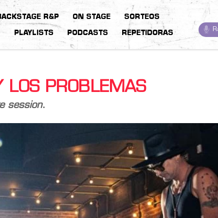
BACKSTAGE R&P
ON STAGE
SORTEOS
R
S
PLAYLISTS
PODCASTS
REPETIDORAS
Y LOS PROBLEMAS
ve session
.