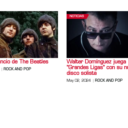
NOTICIAS
ncio de The Beatles
Walter Domínguez juega
"Grandes Ligas" con su n
ROCK AND POP
disco solista
May 02, 2024
ROCK AND POP