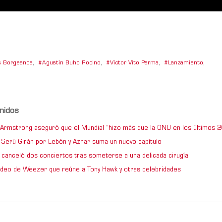
s Borgeanos
,
Agustín Buho Rocino
,
Víctor Vito Parma
,
Lanzamiento
,
nidos
e Armstrong aseguró que el Mundial “hizo más que la ONU en los últimos 2
de Serú Girán por Lebón y Aznar suma un nuevo capítulo
 canceló dos conciertos tras someterse a una delicada cirugía
video de Weezer que reúne a Tony Hawk y otras celebridades