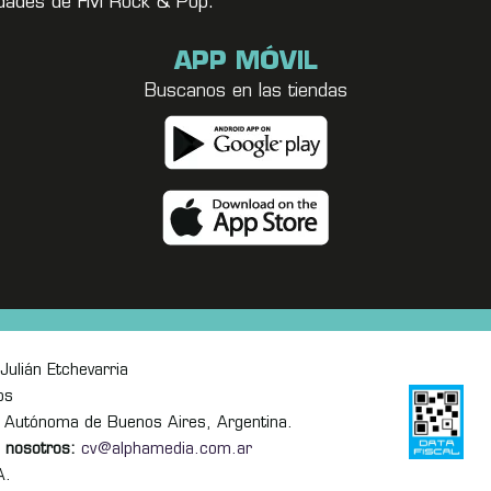
vedades de FM Rock & Pop.
APP MÓVIL
Buscanos en las tiendas
Julián Etchevarria
os
 Autónoma de Buenos Aires, Argentina.
 nosotros:
cv@alphamedia.com.ar
A.