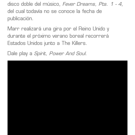
disco doble del músico,
Fever Dreams, Pts. 1 - 4
,
del cual todavía no se conoce la fecha de
publicación.
Marr realizará una gira por el Reino Unido y
durante el próximo verano boreal recorrerá
Estados Unidos junto a The Killers.
Dale play a
Spirit, Power And Soul.