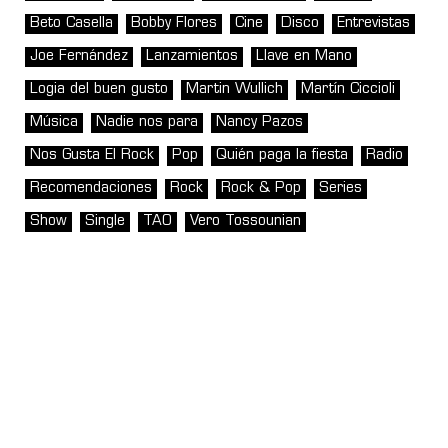
Beto Casella
Bobby Flores
Cine
Disco
Entrevistas
Joe Fernández
Lanzamientos
Llave en Mano
Logia del buen gusto
Martin Wullich
Martín Ciccioli
Música
Nadie nos para
Nancy Pazos
Nos Gusta El Rock
Pop
Quién paga la fiesta
Radio
Recomendaciones
Rock
Rock & Pop
Series
Show
Single
TAO
Vero Tossounian