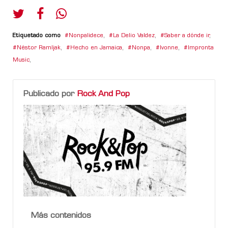
Etiquetado como
Nonpalidece
,
La Delio Valdez
,
Saber a dónde ir
,
Néstor Ramljak
,
Hecho en Jamaica
,
Nonpa
,
Ivonne
,
Impronta
Music
,
Publicado por
Rock And Pop
Más contenidos