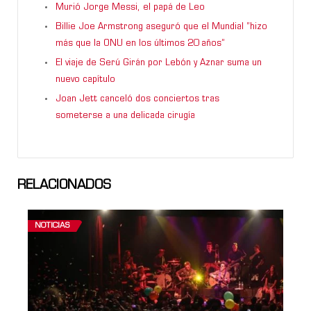
Murió Jorge Messi, el papá de Leo
Billie Joe Armstrong aseguró que el Mundial “hizo
más que la ONU en los últimos 20 años”
El viaje de Serú Girán por Lebón y Aznar suma un
nuevo capítulo
Joan Jett canceló dos conciertos tras
someterse a una delicada cirugía
RELACIONADOS
NOTICIAS