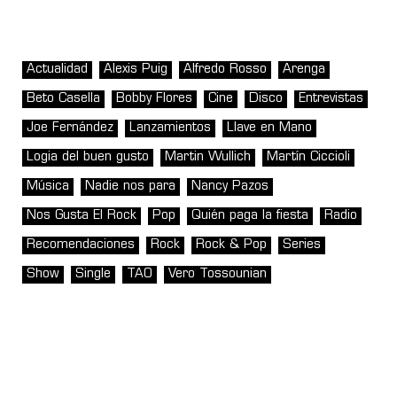
Actualidad
Alexis Puig
Alfredo Rosso
Arenga
Beto Casella
Bobby Flores
Cine
Disco
Entrevistas
Joe Fernández
Lanzamientos
Llave en Mano
Logia del buen gusto
Martin Wullich
Martín Ciccioli
Música
Nadie nos para
Nancy Pazos
Nos Gusta El Rock
Pop
Quién paga la fiesta
Radio
Recomendaciones
Rock
Rock & Pop
Series
Show
Single
TAO
Vero Tossounian