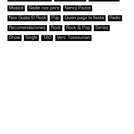
Música
Nadie nos para
Nancy Pazos
Nos Gusta El Rock
Pop
Quién paga la fiesta
Radio
Recomendaciones
Rock
Rock & Pop
Series
Show
Single
TAO
Vero Tossounian