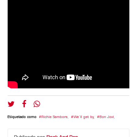
Etiquetado como
Richie Sambora
,
We`ll get by
,
Bon Jovi
,