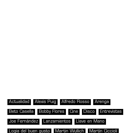
Actualidad
Alexis Puig
Alfredo Rosso
Arenga
Beto Casella
Bobby Flores
Cine
Disco
Entrevistas
Joe Fernández
Lanzamientos
Llave en Mano
Logia del buen gusto
Martin Wullich
Martín Ciccioli