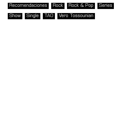
Recomendaciones
Rock
Rock & Pop
Series
Show
Single
TAO
Vero Tossounian