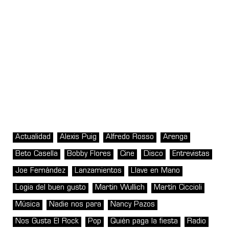
Actualidad
Alexis Puig
Alfredo Rosso
Arenga
Beto Casella
Bobby Flores
Cine
Disco
Entrevistas
Joe Fernández
Lanzamientos
Llave en Mano
Logia del buen gusto
Martin Wullich
Martín Ciccioli
Música
Nadie nos para
Nancy Pazos
Nos Gusta El Rock
Pop
Quién paga la fiesta
Radio