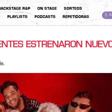
BACKSTAGE R&P
ON STAGE
SORTEOS
R
S
PLAYLISTS
PODCASTS
REPETIDORAS
ENTES ESTRENARON NUEV
de.