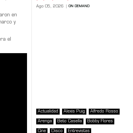
Ago 05, 2026
ON DEMAND
aron en
marco y
ra el
Actualidad
Alexis Puig
Alfredo Rosso
Arenga
Beto Casella
Bobby Flores
Cine
Disco
Entrevistas