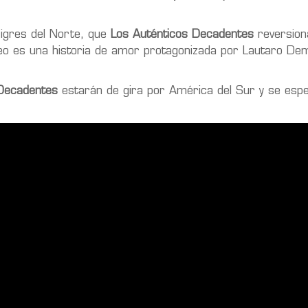
Tigres del Norte, que
Los Auténticos Decadentes
reversion
ideo es una historia de amor protagonizada por Lautaro De
 Decadentes
estarán de gira por América del Sur y se espe