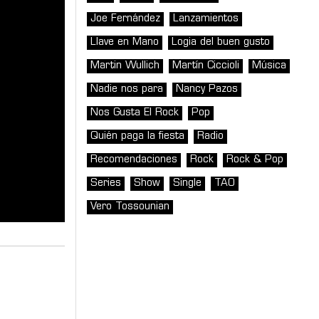
Joe Fernández
Lanzamientos
Llave en Mano
Logia del buen gusto
Martin Wullich
Martín Ciccioli
Música
Nadie nos para
Nancy Pazos
Nos Gusta El Rock
Pop
Quién paga la fiesta
Radio
Recomendaciones
Rock
Rock & Pop
Series
Show
Single
TAO
Vero Tossounian