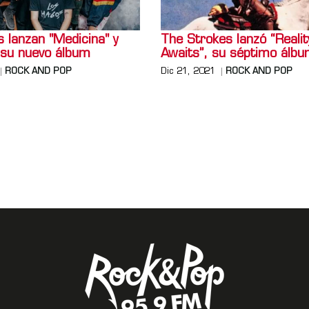
 lanzan "Medicina" y
The Strokes lanzó “Realit
 su nuevo álbum
Awaits”, su séptimo álb
ROCK AND POP
Dic 21, 2021
ROCK AND POP