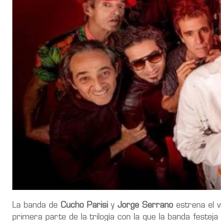
La banda de
Cucho Parisi
y
Jorge Serrano
estrena el vi
primera parte de la trilogía con la que la banda festej