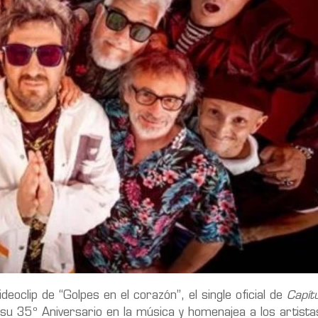
deoclip de “Golpes en el corazón”, el single oficial de
Capít
a su 35º Aniversario en la música y homenajea a los artist