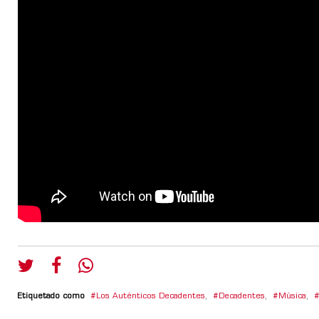
Etiquetado como
Los Auténticos Decadentes
,
Decadentes
,
Música
,