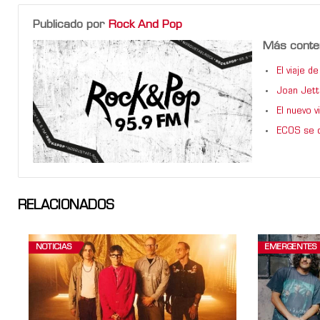
Publicado por
Rock And Pop
Más conte
El viaje 
Joan Jett
El nuevo 
ECOS se d
RELACIONADOS
NOTICIAS
EMERGENTES