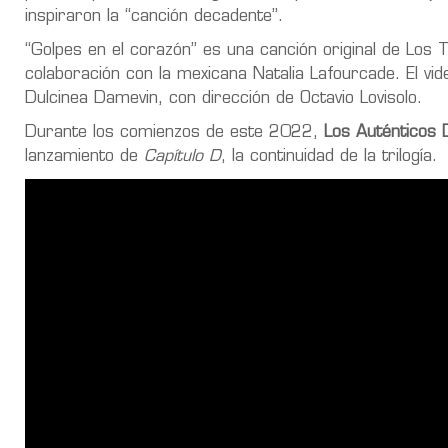
inspiraron la “canción decadente”.
“Golpes en el corazón” es una canción original de Los 
colaboración con la mexicana Natalia Lafourcade. El v
Dulcinea Damevin, con dirección de Octavio Lovisolo.
Durante los comienzos de este 2022,
Los Auténticos
lanzamiento de
Capítulo D
, la continuidad de la trilogía.