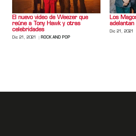
El nuevo video de Weezer que
Los Magos
reúne a Tony Hawk y otras
adelantan
celebridades
Dic 21, 2021
Dic 21, 2021
ROCK AND POP