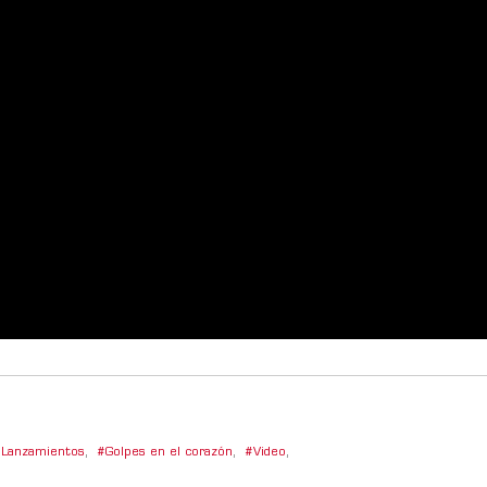
Lanzamientos
,
Golpes en el corazón
,
Video
,