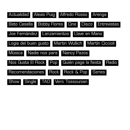
Actualidad
Alexis Puig
Alfredo Rosso
Arenga
Beto Casella
Bobby Flores
Cine
Disco
Entrevistas
Joe Fernández
Lanzamientos
Llave en Mano
Logia del buen gusto
Martin Wullich
Martín Ciccioli
Música
Nadie nos para
Nancy Pazos
Nos Gusta El Rock
Pop
Quién paga la fiesta
Radio
Recomendaciones
Rock
Rock & Pop
Series
Show
Single
TAO
Vero Tossounian