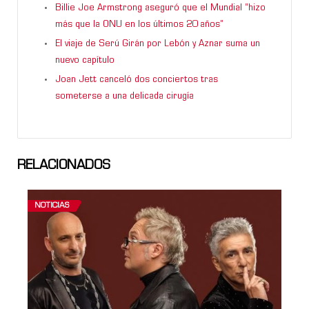
Billie Joe Armstrong aseguró que el Mundial “hizo
más que la ONU en los últimos 20 años”
El viaje de Serú Girán por Lebón y Aznar suma un
nuevo capítulo
Joan Jett canceló dos conciertos tras
someterse a una delicada cirugía
RELACIONADOS
NOTICIAS