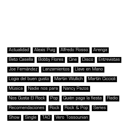
Actualidad
Alexis Puig
Alfredo Rosso
Arenga
Beto Casella
Bobby Flores
Cine
Disco
Entrevistas
Joe Fernández
Lanzamientos
Llave en Mano
Logia del buen gusto
Martin Wullich
Martín Ciccioli
Música
Nadie nos para
Nancy Pazos
Nos Gusta El Rock
Pop
Quién paga la fiesta
Radio
Recomendaciones
Rock
Rock & Pop
Series
Show
Single
TAO
Vero Tossounian