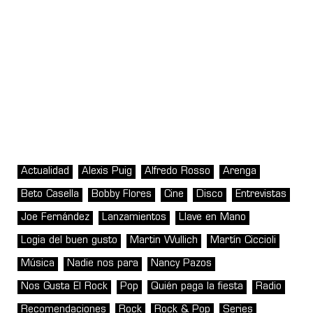
Actualidad
Alexis Puig
Alfredo Rosso
Arenga
Beto Casella
Bobby Flores
Cine
Disco
Entrevistas
Joe Fernández
Lanzamientos
Llave en Mano
Logia del buen gusto
Martin Wullich
Martín Ciccioli
Música
Nadie nos para
Nancy Pazos
Nos Gusta El Rock
Pop
Quién paga la fiesta
Radio
Recomendaciones
Rock
Rock & Pop
Series