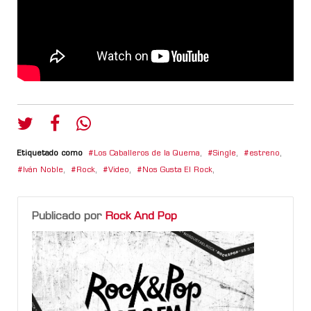
Etiquetado como
Los Caballeros de la Quema
,
Single
,
estreno
,
Iván Noble
,
Rock
,
Video
,
Nos Gusta El Rock
,
Publicado por
Rock And Pop