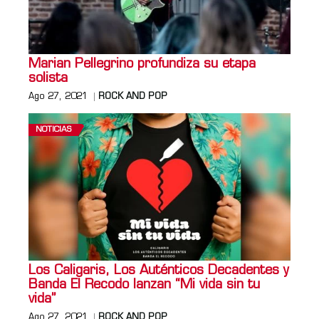
Marian Pellegrino profundiza su etapa
solista
Ago 27, 2021
ROCK AND POP
NOTICIAS
Los Caligaris, Los Auténticos Decadentes y
Banda El Recodo lanzan “Mi vida sin tu
vida”
Ago 27, 2021
ROCK AND POP