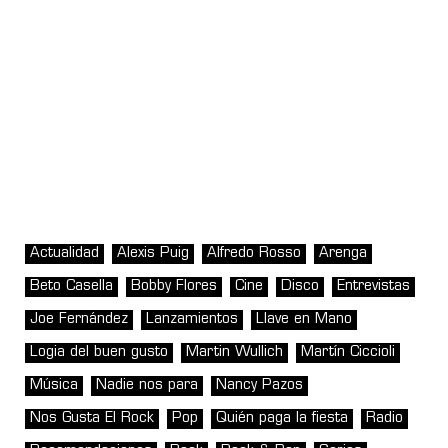
Actualidad
Alexis Puig
Alfredo Rosso
Arenga
Beto Casella
Bobby Flores
Cine
Disco
Entrevistas
Joe Fernández
Lanzamientos
Llave en Mano
Logia del buen gusto
Martin Wullich
Martín Ciccioli
Música
Nadie nos para
Nancy Pazos
Nos Gusta El Rock
Pop
Quién paga la fiesta
Radio