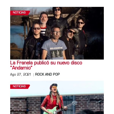
NOTICIAS
La Franela publicó su nuevo disco
“Andamio”
Ago 27, 2021
ROCK AND POP
NOTICIAS