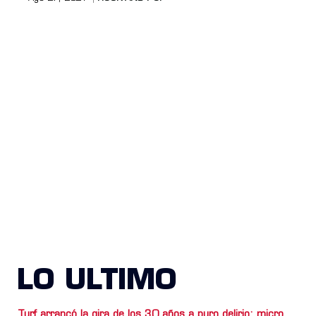
LO ULTIMO
Turf arrancó la gira de los 30 años a puro delirio: micro