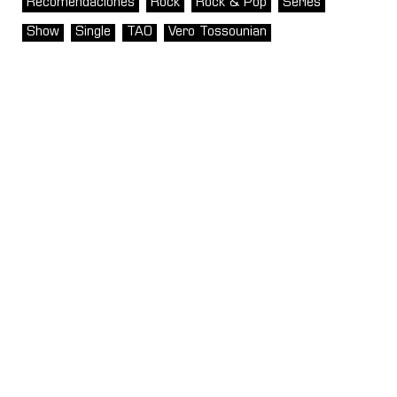
Recomendaciones
Rock
Rock & Pop
Series
Show
Single
TAO
Vero Tossounian