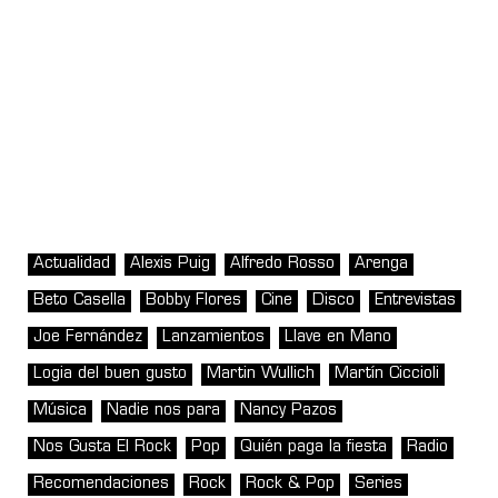
Actualidad
Alexis Puig
Alfredo Rosso
Arenga
Beto Casella
Bobby Flores
Cine
Disco
Entrevistas
Joe Fernández
Lanzamientos
Llave en Mano
Logia del buen gusto
Martin Wullich
Martín Ciccioli
Música
Nadie nos para
Nancy Pazos
Nos Gusta El Rock
Pop
Quién paga la fiesta
Radio
Recomendaciones
Rock
Rock & Pop
Series