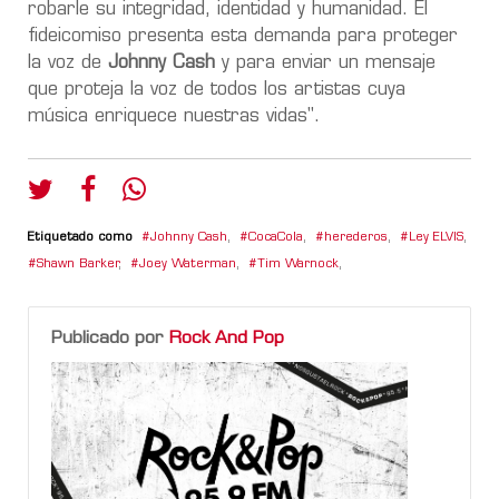
robarle su integridad, identidad y humanidad. El
fideicomiso presenta esta demanda para proteger
la voz de
Johnny Cash
y para enviar un mensaje
que proteja la voz de todos los artistas cuya
música enriquece nuestras vidas".
Etiquetado como
Johnny Cash
,
CocaCola
,
herederos
,
Ley ELVIS
,
Shawn Barker
,
Joey Waterman
,
Tim Warnock
,
Publicado por
Rock And Pop