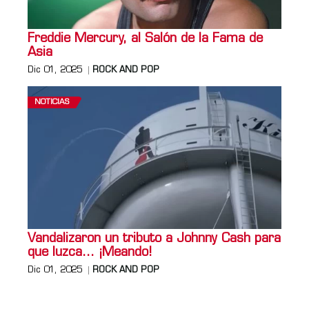
Freddie Mercury, al Salón de la Fama de
Asia
Dic 01, 2025
ROCK AND POP
NOTICIAS
Vandalizaron un tributo a Johnny Cash para
que luzca… ¡Meando!
Dic 01, 2025
ROCK AND POP