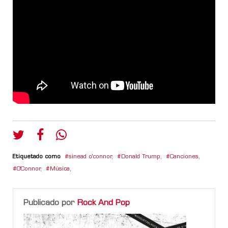
Etiquetado como
sinead o'connor
,
Donald Trump
,
Canciones
,
O'Connor
,
Música
,
Publicado por
Rock And Pop