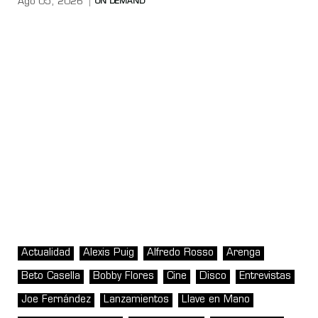
Ago 05, 2026
ON DEMAND
Actualidad
Alexis Puig
Alfredo Rosso
Arenga
Beto Casella
Bobby Flores
Cine
Disco
Entrevistas
Joe Fernández
Lanzamientos
Llave en Mano