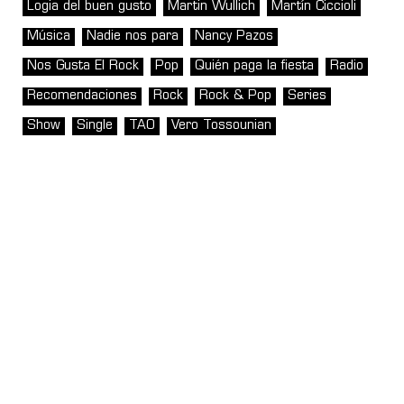
Logia del buen gusto
Martin Wullich
Martín Ciccioli
Música
Nadie nos para
Nancy Pazos
Nos Gusta El Rock
Pop
Quién paga la fiesta
Radio
Recomendaciones
Rock
Rock & Pop
Series
Show
Single
TAO
Vero Tossounian