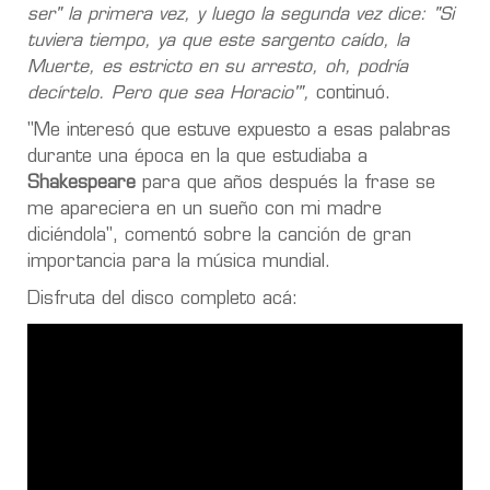
ser" la primera vez, y luego la segunda vez dice: "Si
tuviera tiempo, ya que este sargento caído, la
Muerte, es estricto en su arresto, oh, podría
decírtelo. Pero que sea Horacio'",
continuó.
"Me interesó que estuve expuesto a esas palabras
durante una época en la que estudiaba a
Shakespeare
para que años después la frase se
me apareciera en un sueño con mi madre
diciéndola", comentó sobre la canción de gran
importancia para la música mundial.
Disfruta del disco completo acá: