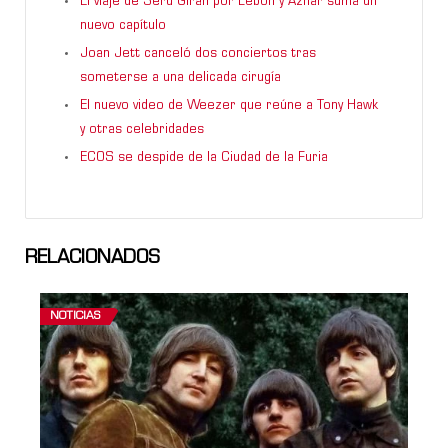
El viaje de Serú Girán por Lebón y Aznar suma un
nuevo capítulo
Joan Jett canceló dos conciertos tras
someterse a una delicada cirugía
El nuevo video de Weezer que reúne a Tony Hawk
y otras celebridades
ECOS se despide de la Ciudad de la Furia
RELACIONADOS
NOTICIAS