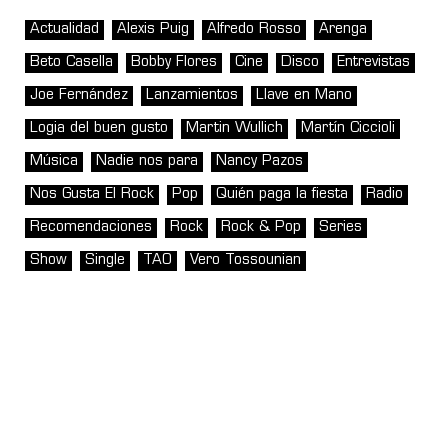
Actualidad
Alexis Puig
Alfredo Rosso
Arenga
Beto Casella
Bobby Flores
Cine
Disco
Entrevistas
Joe Fernández
Lanzamientos
Llave en Mano
Logia del buen gusto
Martin Wullich
Martín Ciccioli
Música
Nadie nos para
Nancy Pazos
Nos Gusta El Rock
Pop
Quién paga la fiesta
Radio
Recomendaciones
Rock
Rock & Pop
Series
Show
Single
TAO
Vero Tossounian