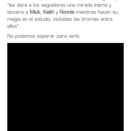
“les dará a los seguidores una mirada íntima y
sincera a
Mick
,
Keith
y
Ronnie
mientras hacen su
magia en el estudio, incluidas las bromas entre
ellos”.
No podemos esperar para verlo.