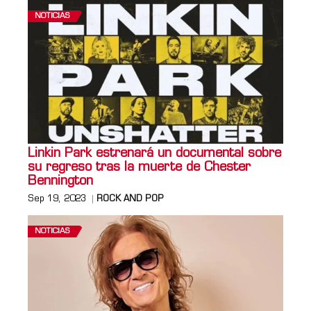
NOTICIAS
Linkin Park estrenará un documental sobre
su regreso tras la muerte de Chester
Bennington
Sep 19, 2023
ROCK AND POP
NOTICIAS