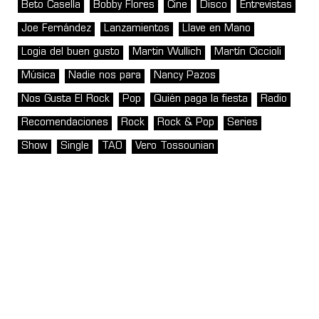
Beto Casella
Bobby Flores
Cine
Disco
Entrevistas
Joe Fernández
Lanzamientos
Llave en Mano
Logia del buen gusto
Martin Wullich
Martín Ciccioli
Música
Nadie nos para
Nancy Pazos
Nos Gusta El Rock
Pop
Quién paga la fiesta
Radio
Recomendaciones
Rock
Rock & Pop
Series
Show
Single
TAO
Vero Tossounian