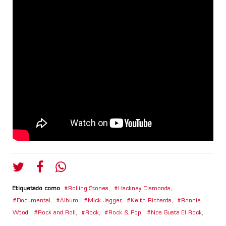
Etiquetado como
Rolling Stones
,
Hackney Diamonds
,
Documental
,
Album
,
Mick Jagger
,
Keith Richards
,
Ronnie
Wood
,
Rock and Roll
,
Rock
,
Rock & Pop
,
Nos Gusta El Rock
,