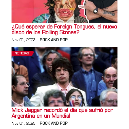
¿Qué esperar de Foreign Tongues, el nuevo
disco de los Rolling Stones?
Nov 01, 2023
ROCK AND POP
NOTICIAS
Mick Jagger recordó el día que sufrió por
Argentina en un Mundial
Nov 01, 2023
ROCK AND POP