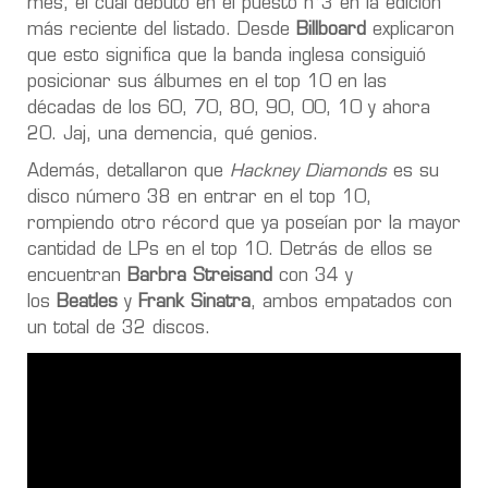
mes, el cual debutó en el puesto n°3 en la edición
más reciente del listado. Desde
Billboard
explicaron
que esto significa que la banda inglesa consiguió
posicionar sus álbumes en el top 10 en las
décadas de los 60, 70, 80, 90, 00, 10 y ahora
20. Jaj, una demencia, qué genios.
Además, detallaron que
Hackney Diamonds
es su
disco número 38 en entrar en el top 10,
rompiendo otro récord que ya poseían por la mayor
cantidad de LPs en el top 10. Detrás de ellos se
encuentran
Barbra Streisand
con 34 y
los
Beatles
y
Frank Sinatra
, ambos empatados con
un total de 32 discos.