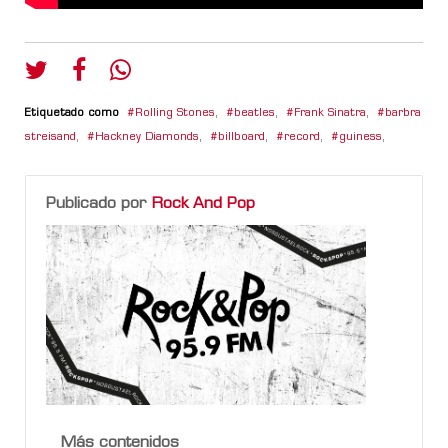
Etiquetado como
Rolling Stones
,
beatles
,
Frank Sinatra
,
barbra
streisand
,
Hackney Diamonds
,
billboard
,
record
,
guiness
,
Publicado por
Rock And Pop
Más contenidos