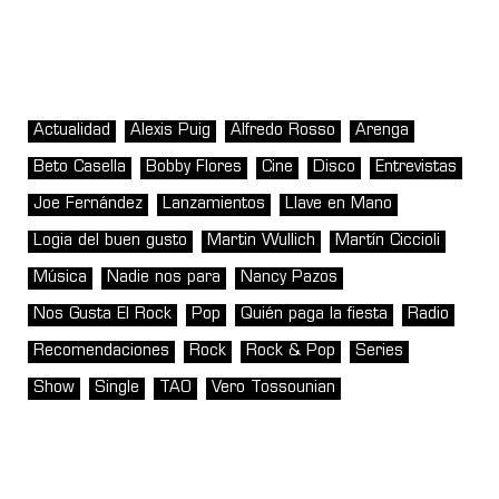
Actualidad
Alexis Puig
Alfredo Rosso
Arenga
Beto Casella
Bobby Flores
Cine
Disco
Entrevistas
Joe Fernández
Lanzamientos
Llave en Mano
Logia del buen gusto
Martin Wullich
Martín Ciccioli
Música
Nadie nos para
Nancy Pazos
Nos Gusta El Rock
Pop
Quién paga la fiesta
Radio
Recomendaciones
Rock
Rock & Pop
Series
Show
Single
TAO
Vero Tossounian