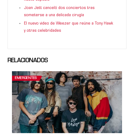
Joan Jett canceló dos conciertos tras
someterse a una delicada cirugía
El nuevo video de Weezer que reúne a Tony Hawk
y otras celebridades
RELACIONADOS
EMERGENTES