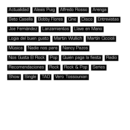
Actualidad
Alexis Puig
Alfredo Rosso
Arenga
Beto Casella
Bobby Flores
Cine
Disco
Entrevistas
Joe Fernández
Lanzamientos
Llave en Mano
Logia del buen gusto
Martin Wullich
Martín Ciccioli
Música
Nadie nos para
Nancy Pazos
Nos Gusta El Rock
Pop
Quién paga la fiesta
Radio
Recomendaciones
Rock
Rock & Pop
Series
Show
Single
TAO
Vero Tossounian