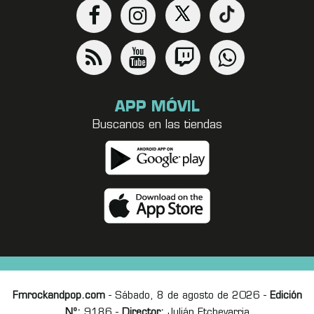
APP MÓVIL
Buscanos en las tiendas
Fmrockandpop.com
- Sábado, 8 de agosto de 2026 -
Edición
Nº:
9186 -
Director:
Julián Etchevarria