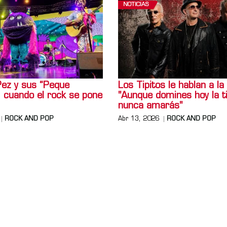
NOTICIAS
ez y sus “Peque
Los Tipitos le hablan a la 
: cuando el rock se pone
"Aunque domines hoy la t
nunca amarás"
ROCK AND POP
Abr 13, 2026
ROCK AND POP