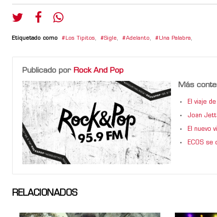
Etiquetado como
Los Tipitos
,
Sigle
,
Adelanto
,
Una Palabra
,
Publicado por
Rock And Pop
Más conte
El viaje 
Joan Jett
El nuevo 
ECOS se d
RELACIONADOS