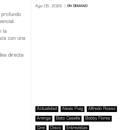
Ago 05, 2026
ON DEMAND
o profundo
encial.
 la
ruza con una
dea directa
Actualidad
Alexis Puig
Alfredo Rosso
Arenga
Beto Casella
Bobby Flores
Cine
Disco
Entrevistas