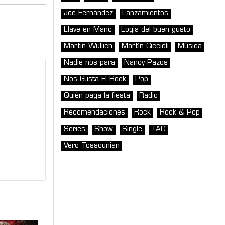
Joe Fernández
Lanzamientos
Llave en Mano
Logia del buen gusto
Martin Wullich
Martín Ciccioli
Música
Nadie nos para
Nancy Pazos
Nos Gusta El Rock
Pop
Quién paga la fiesta
Radio
Recomendaciones
Rock
Rock & Pop
Series
Show
Single
TAO
Vero Tossounian