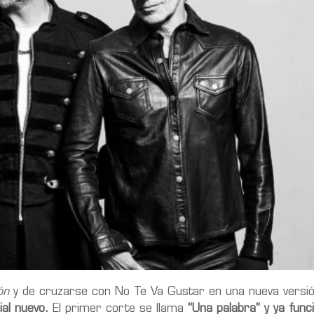
ón
y de cruzarse con No Te Va Gustar en una nueva versi
al nuevo.
El primer corte se llama
“Una palabra” y ya fun