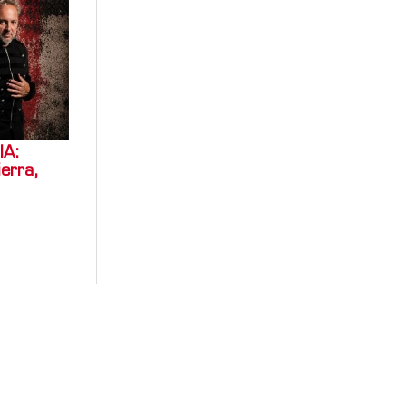
IA:
ierra,