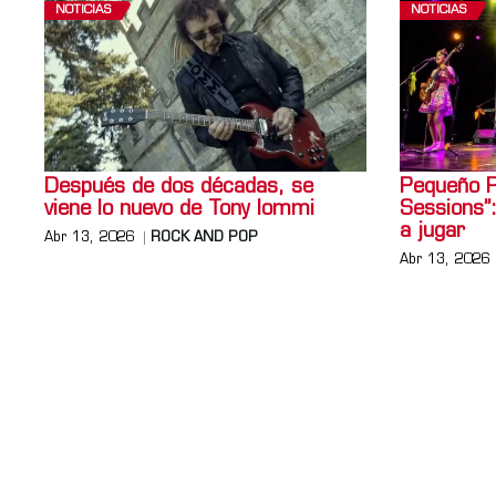
NOTICIAS
NOTICIAS
Después de dos décadas, se
Pequeño P
viene lo nuevo de Tony Iommi
Sessions”
a jugar
Abr 13, 2026
ROCK AND POP
Abr 13, 2026