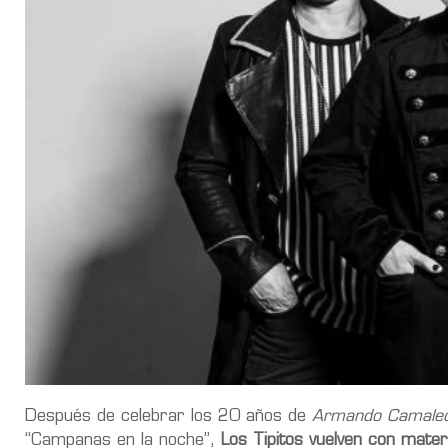
Después de celebrar los 20 años de
Armando Camale
“Campanas en la noche”,
Los Tipitos vuelven con materi