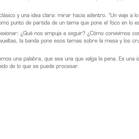
ásico y una idea clara: mirar hacia adentro. “Un viaje a l
, como punto de partida de un tema que pone el foco en lo es
reflexionar: ¿Qué nos empuja a seguir? ¿Cómo convivimos con
n vueltas, la banda pone esos temas sobre la mesa y los c
somos una palabra, que sea una que valga la pena. Es una i
ido de lo que se puede procesar.