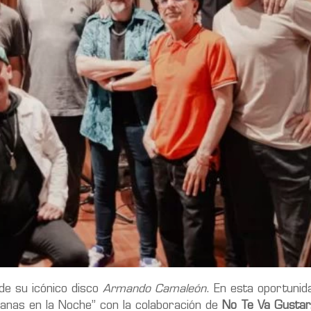
de su icónico disco
Armando Camaleón
. En esta oportunid
anas en la Noche” con la colaboración de
No Te Va Gustar