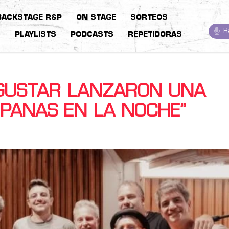
BACKSTAGE R&P
ON STAGE
SORTEOS
R
S
PLAYLISTS
PODCASTS
REPETIDORAS
A GUSTAR LANZARON UNA
MPANAS EN LA NOCHE”