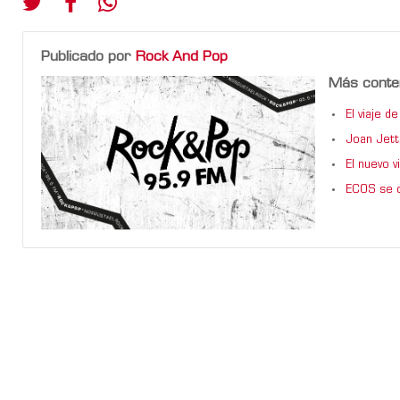
Publicado por
Rock And Pop
Más conte
El viaje 
Joan Jett
El nuevo 
ECOS se d