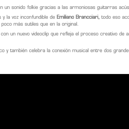
n un sonido folkie gracias a las armoniosas guitarras acús
s y la voz inconfundible de
Emiliano Brancciari,
todo eso ac
 poco más sutiles que en la original.
con un nuevo videoclip que refleja el proceso creativo de
isco y también celebra la conexión musical entre dos grand