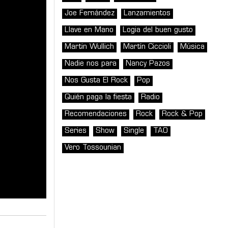
Joe Fernández
Lanzamientos
Llave en Mano
Logia del buen gusto
Martin Wullich
Martín Ciccioli
Música
Nadie nos para
Nancy Pazos
Nos Gusta El Rock
Pop
Quién paga la fiesta
Radio
Recomendaciones
Rock
Rock & Pop
Series
Show
Single
TAO
Vero Tossounian