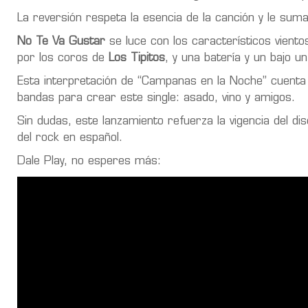
La reversión respeta la esencia de la canción y le suma
No Te Va Gustar
se luce con los característicos viento
por los coros de
Los Tipitos
, y una batería y un bajo un
Esta interpretación de “Campanas en la Noche” cuenta 
bandas para crear este single: asado, vino y amigos.
Sin dudas, este lanzamiento refuerza la vigencia del d
del rock en español.
Dale Play, no esperes más: