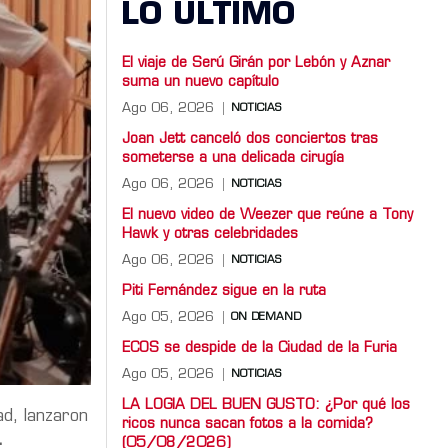
LO ULTIMO
El viaje de Serú Girán por Lebón y Aznar
suma un nuevo capítulo
Ago 06, 2026
NOTICIAS
Joan Jett canceló dos conciertos tras
someterse a una delicada cirugía
Ago 06, 2026
NOTICIAS
El nuevo video de Weezer que reúne a Tony
Hawk y otras celebridades
Ago 06, 2026
NOTICIAS
Piti Fernández sigue en la ruta
Ago 05, 2026
ON DEMAND
ECOS se despide de la Ciudad de la Furia
Ago 05, 2026
NOTICIAS
LA LOGIA DEL BUEN GUSTO: ¿Por qué los
ad, lanzaron
ricos nunca sacan fotos a la comida?
.
(05/08/2026)