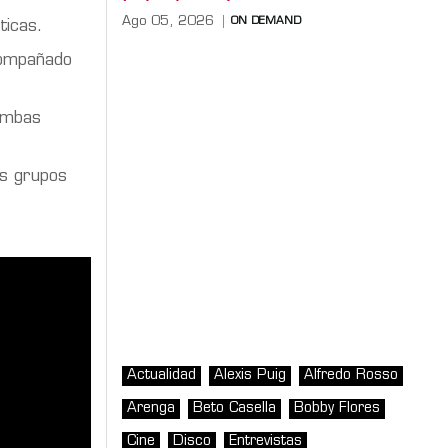
Ago 05, 2026
ON DEMAND
ticas.
ompañado
 ambas
es grupos
Actualidad
Alexis Puig
Alfredo Rosso
Arenga
Beto Casella
Bobby Flores
Cine
Disco
Entrevistas