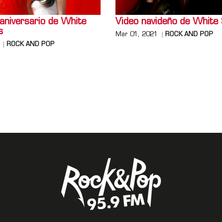
aniversario de White
Video navideño de White 
s
Mar 01, 2021
ROCK AND POP
ROCK AND POP