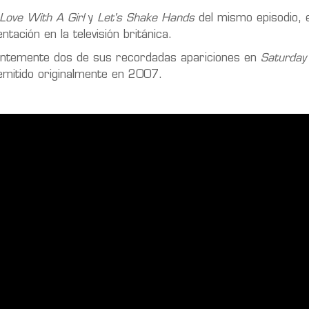
n Love With A Girl
y
Let's Shake Hands
del mismo episodio, 
ación en la televisión británica.
entemente dos de sus recordadas apariciones en
Saturday
mitido originalmente en 2007.