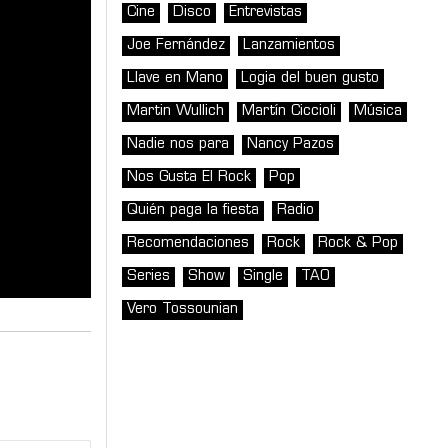
Cine
Disco
Entrevistas
Joe Fernández
Lanzamientos
Llave en Mano
Logia del buen gusto
Martin Wullich
Martín Ciccioli
Música
Nadie nos para
Nancy Pazos
Nos Gusta El Rock
Pop
Quién paga la fiesta
Radio
Recomendaciones
Rock
Rock & Pop
Series
Show
Single
TAO
Vero Tossounian