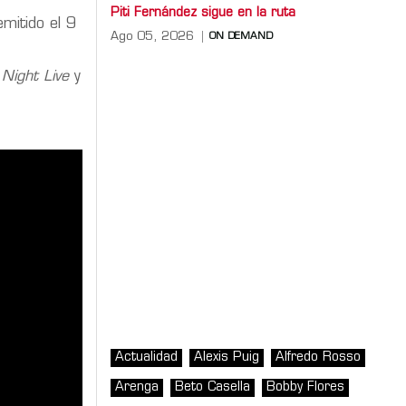
Piti Fernández sigue en la ruta
emitido el 9
Ago 05, 2026
ON DEMAND
 Night Live
y
Actualidad
Alexis Puig
Alfredo Rosso
Arenga
Beto Casella
Bobby Flores