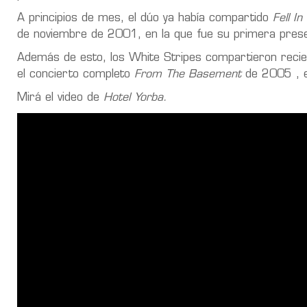
A principios de mes, el dúo ya había compartido
Fell I
de noviembre de 2001, en la que fue su primera present
Además de esto, los White Stripes compartieron reci
el concierto completo
From The Basement
de 2005 , e
Mirá el video de
Hotel Yorba.