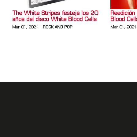
The White Stripes festeja los 20
Reedición 
años del disco White Blood Cells
Blood Cell
Mar 01, 2021
ROCK AND POP
Mar 01, 2021