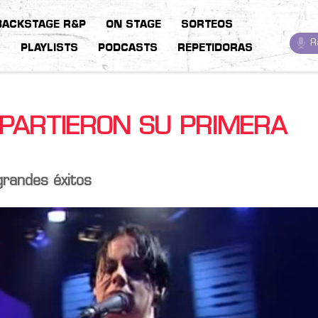
BACKSTAGE R&P
ON STAGE
SORTEOS
R
S
PLAYLISTS
PODCASTS
REPETIDORAS
MPARTIERON SU PRIMERA
grandes éxitos