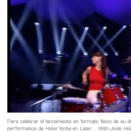
Para celebrar el lanzamiento en formato físico de su d
performance de
Hotel Yorba
en
Later… With Jools Hol