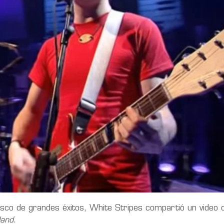
isco de grandes éxitos, White Stripes compartió un video 
land
.