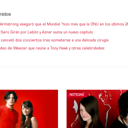
nidos
e Armstrong aseguró que el Mundial “hizo más que la ONU en los últimos 2
de Serú Girán por Lebón y Aznar suma un nuevo capítulo
 canceló dos conciertos tras someterse a una delicada cirugía
video de Weezer que reúne a Tony Hawk y otras celebridades
NOTICIAS