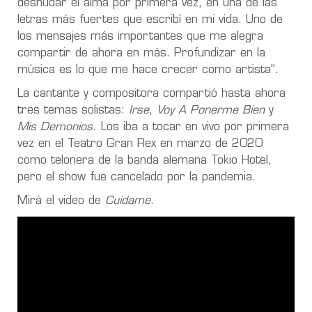
desnudar el alma por primera vez, en una de las
letras más fuertes que escribí en mi vida. Uno de
los mensajes más importantes que me alegra
compartir de ahora en más. Profundizar en la
música es lo que me hace crecer como artista”.
La cantante y compositora compartió hasta ahora
tres temas solistas:
Irse
,
Voy A Ponerme Bien
y
Mis Demonios.
Los iba a tocar en vivo por primera
vez en el Teatro Gran Rex en marzo de 2020
como telonera de la banda alemana Tokio Hotel,
pero el show fue cancelado por la pandemia.
Mirá el video de
Cuidame
.