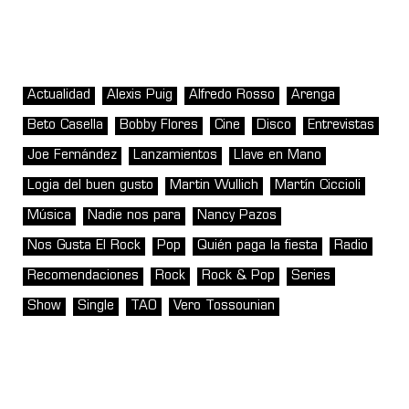
Actualidad
Alexis Puig
Alfredo Rosso
Arenga
Beto Casella
Bobby Flores
Cine
Disco
Entrevistas
Joe Fernández
Lanzamientos
Llave en Mano
Logia del buen gusto
Martin Wullich
Martín Ciccioli
Música
Nadie nos para
Nancy Pazos
Nos Gusta El Rock
Pop
Quién paga la fiesta
Radio
Recomendaciones
Rock
Rock & Pop
Series
Show
Single
TAO
Vero Tossounian