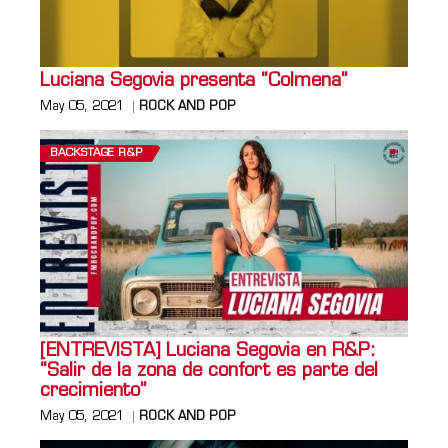
Luciana Segovia presenta “Colmena”
May 05, 2021
ROCK AND POP
BACKSTAGE R&P
[ENTREVISTA] Luciana Segovia en R&P:
“Salir de la zona de confort es parte del
crecimiento”
May 05, 2021
ROCK AND POP