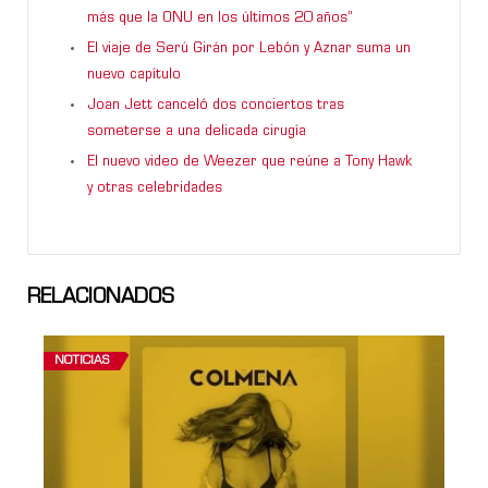
más que la ONU en los últimos 20 años”
El viaje de Serú Girán por Lebón y Aznar suma un
nuevo capítulo
Joan Jett canceló dos conciertos tras
someterse a una delicada cirugía
El nuevo video de Weezer que reúne a Tony Hawk
y otras celebridades
RELACIONADOS
NOTICIAS