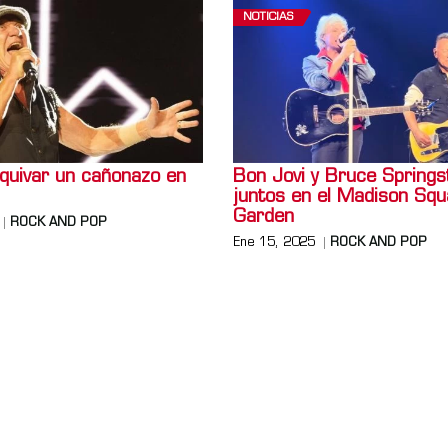
NOTICIAS
uivar un cañonazo en
Bon Jovi y Bruce Springs
juntos en el Madison Squ
Garden
ROCK AND POP
Ene 15, 2025
ROCK AND POP