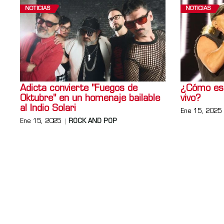
NOTICIAS
NOTICIAS
Adicta convierte "Fuegos de
¿Cómo esq
Oktubre" en un homenaje bailable
vivo?
al Indio Solari
Ene 15, 2025
Ene 15, 2025
ROCK AND POP