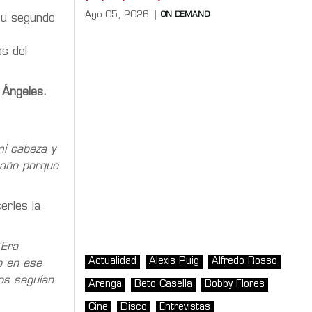
Ago 05, 2026
ON DEMAND
su segundo
os del
 Ángeles.
mi cabeza y
 año porque
erles la
Era
Actualidad
Alexis Puig
Alfredo Rosso
o en ese
os seguían
Arenga
Beto Casella
Bobby Flores
Cine
Disco
Entrevistas