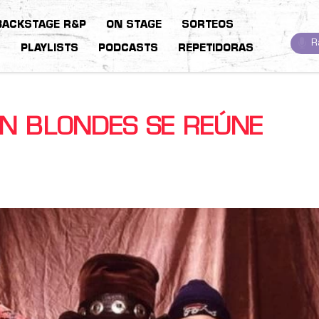
BACKSTAGE R&P
ON STAGE
SORTEOS
R
S
PLAYLISTS
PODCASTS
REPETIDORAS
ON BLONDES SE REÚNE