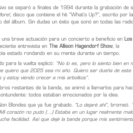
ivo se separó a finales de 1994 durante la grabación de 
More!
,
disco que contiene el hit
“What's Up?”, escrito por la
 del álbum. Sin dudas un éxito que sonó en todas las radi
una breve actuación para un concierto a beneficio en
Los
eciente entrevista en
The Allison Hagendorf Show
, la
había estado rondando en su mente durante un tiempo.
para la vuelta explicó:
“No lo es, pero lo siento bien en 
ue quiero que 2025 sea mi año. Quiero ser dueña de este
 y estoy viendo crecer a mis arbolitos”.
mbros restantes de la banda, se animó a llamarlos para hac
contundente: todos estaban emocionados por la idea.
Non Blondes que ya fue grabado.
"Lo dejaré ahí”,
bromeó.
“
Mi corazón no pudo (…) Estaba en un lugar realmente mal
a facilidad. Así que dejé la banda porque mis sentimient