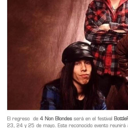
El regreso de
4 Non Blondes
será en el festival
Bottle
23, 24 y 25 de mayo. Este reconocido evento reunirá