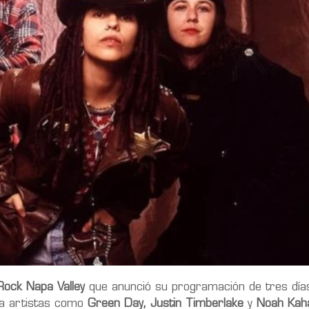
Rock Napa Valley
que anunció su programación de tres días
 a artistas como
Green Day, Justin Timberlake
y
Noah Kah