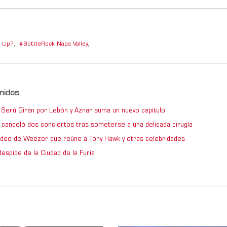
s Up?
,
BottleRock Napa Valley
,
nidos
de Serú Girán por Lebón y Aznar suma un nuevo capítulo
 canceló dos conciertos tras someterse a una delicada cirugía
video de Weezer que reúne a Tony Hawk y otras celebridades
espide de la Ciudad de la Furia