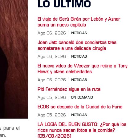
LO ULTIMO
El viaje de Serú Girán por Lebón y Aznar
suma un nuevo capítulo
Ago 06, 2026
NOTICIAS
Joan Jett canceló dos conciertos tras
someterse a una delicada cirugía
Ago 06, 2026
NOTICIAS
El nuevo video de Weezer que reúne a Tony
Hawk y otras celebridades
Ago 06, 2026
NOTICIAS
Piti Fernández sigue en la ruta
Ago 05, 2026
ON DEMAND
ECOS se despide de la Ciudad de la Furia
Ago 05, 2026
NOTICIAS
LA LOGIA DEL BUEN GUSTO: ¿Por qué los
 para el
ricos nunca sacan fotos a la comida?
an.
(05/08/2026)