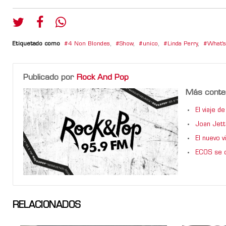
Etiquetado como
4 Non Blondes
,
Show
,
unico
,
Linda Perry
,
What'
Publicado por
Rock And Pop
Más conte
El viaje 
Joan Jett
El nuevo 
ECOS se d
RELACIONADOS