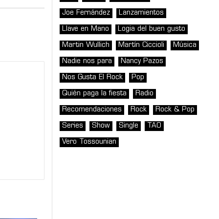
Joe Fernández
Lanzamientos
Llave en Mano
Logia del buen gusto
Martin Wullich
Martín Ciccioli
Música
Nadie nos para
Nancy Pazos
Nos Gusta El Rock
Pop
Quién paga la fiesta
Radio
Recomendaciones
Rock
Rock & Pop
Series
Show
Single
TAO
Vero Tossounian