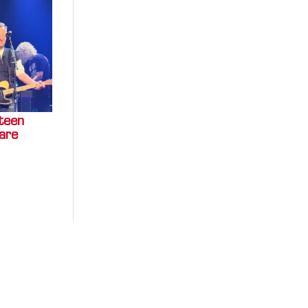
teen
are