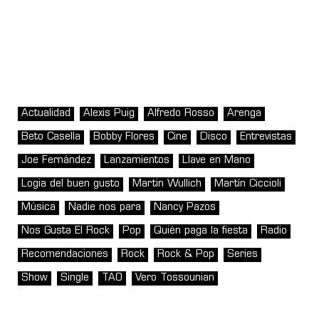
Actualidad
Alexis Puig
Alfredo Rosso
Arenga
Beto Casella
Bobby Flores
Cine
Disco
Entrevistas
Joe Fernández
Lanzamientos
Llave en Mano
Logia del buen gusto
Martin Wullich
Martín Ciccioli
Música
Nadie nos para
Nancy Pazos
Nos Gusta El Rock
Pop
Quién paga la fiesta
Radio
Recomendaciones
Rock
Rock & Pop
Series
Show
Single
TAO
Vero Tossounian