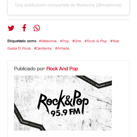
Una publicación compartida de Madonna (@madonna)
Etiquetado como
Madonna
,
Pop
,
Gira
,
Rock & Pop
,
Nos
Gusta El Rock
,
Cantante
,
Artista
,
Publicado por
Rock And Pop