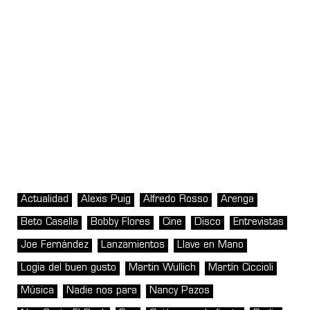
Actualidad
Alexis Puig
Alfredo Rosso
Arenga
Beto Casella
Bobby Flores
Cine
Disco
Entrevistas
Joe Fernández
Lanzamientos
Llave en Mano
Logia del buen gusto
Martin Wullich
Martín Ciccioli
Música
Nadie nos para
Nancy Pazos