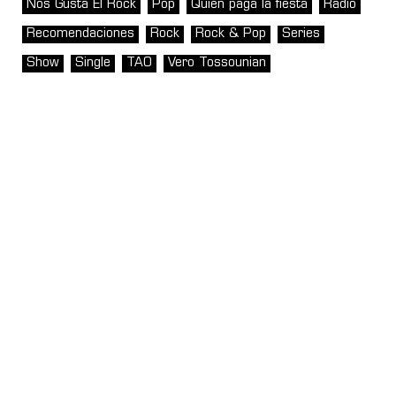
Nos Gusta El Rock
Pop
Quién paga la fiesta
Radio
Recomendaciones
Rock
Rock & Pop
Series
Show
Single
TAO
Vero Tossounian