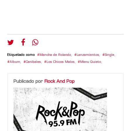
Etiquetado como
Mancha de Rolando
,
Lanzamientos
,
Single
,
Album
,
Caníbales
,
Los Chicos Malos
,
Manu Quieto
,
Publicado por
Rock And Pop