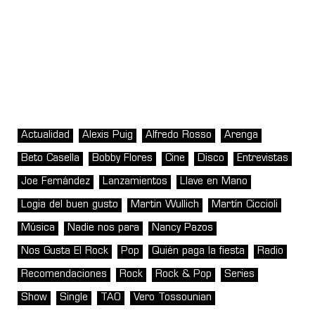
Actualidad
Alexis Puig
Alfredo Rosso
Arenga
Beto Casella
Bobby Flores
Cine
Disco
Entrevistas
Joe Fernández
Lanzamientos
Llave en Mano
Logia del buen gusto
Martin Wullich
Martín Ciccioli
Música
Nadie nos para
Nancy Pazos
Nos Gusta El Rock
Pop
Quién paga la fiesta
Radio
Recomendaciones
Rock
Rock & Pop
Series
Show
Single
TAO
Vero Tossounian