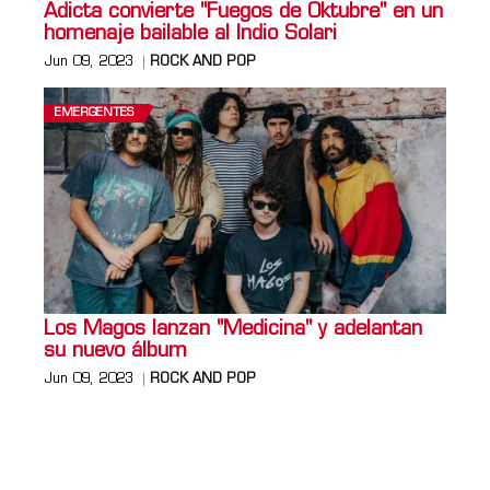
Adicta convierte "Fuegos de Oktubre" en un
homenaje bailable al Indio Solari
Jun 09, 2023
ROCK AND POP
EMERGENTES
Los Magos lanzan "Medicina" y adelantan
su nuevo álbum
Jun 09, 2023
ROCK AND POP