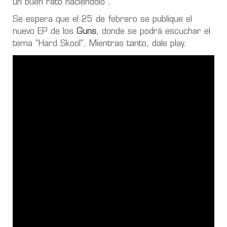
un buen rato haciéndolo".
Se espera que el 25 de febrero se publique el
nuevo EP de los
Guns
, donde se podrá escuchar el
tema "Hard Skool". Mientras tanto, dale play.