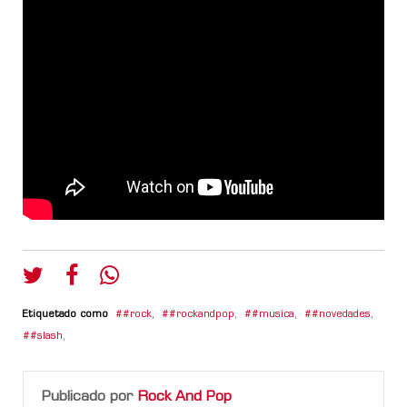
Etiquetado como
#rock
,
#rockandpop
,
#musica
,
#novedades
,
#slash
,
Publicado por
Rock And Pop