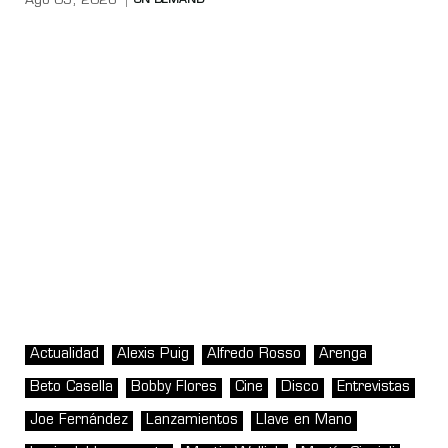
Ago 05, 2026
ON DEMAND
Actualidad
Alexis Puig
Alfredo Rosso
Arenga
Beto Casella
Bobby Flores
Cine
Disco
Entrevistas
Joe Fernández
Lanzamientos
Llave en Mano