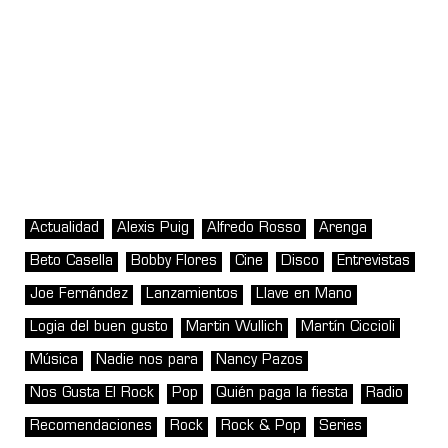
Actualidad
Alexis Puig
Alfredo Rosso
Arenga
Beto Casella
Bobby Flores
Cine
Disco
Entrevistas
Joe Fernández
Lanzamientos
Llave en Mano
Logia del buen gusto
Martin Wullich
Martín Ciccioli
Música
Nadie nos para
Nancy Pazos
Nos Gusta El Rock
Pop
Quién paga la fiesta
Radio
Recomendaciones
Rock
Rock & Pop
Series