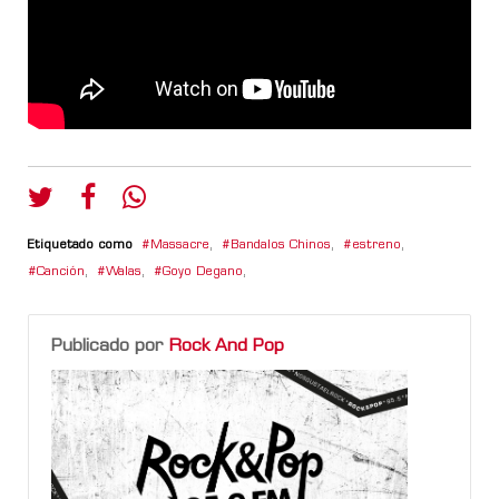
Etiquetado como
Massacre
,
Bandalos Chinos
,
estreno
,
Canción
,
Walas
,
Goyo Degano
,
Publicado por
Rock And Pop