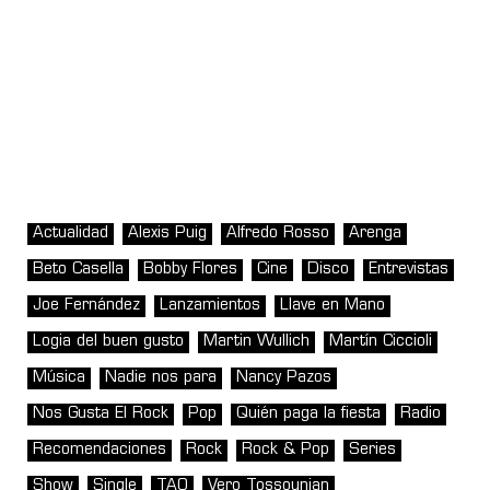
Actualidad
Alexis Puig
Alfredo Rosso
Arenga
Beto Casella
Bobby Flores
Cine
Disco
Entrevistas
Joe Fernández
Lanzamientos
Llave en Mano
Logia del buen gusto
Martin Wullich
Martín Ciccioli
Música
Nadie nos para
Nancy Pazos
Nos Gusta El Rock
Pop
Quién paga la fiesta
Radio
Recomendaciones
Rock
Rock & Pop
Series
Show
Single
TAO
Vero Tossounian