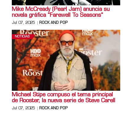
Mike McCready (Pearl Jam) anuncia su
novela gráfica “Farewell To Seasons”
Jul 07, 2025
ROCK AND POP
NOTICIAS
Michael Stipe compuso el tema principal
de Rooster, la nueva serie de Steve Carell
Jul 07, 2025
ROCK AND POP