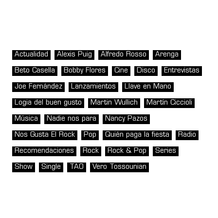
Actualidad
Alexis Puig
Alfredo Rosso
Arenga
Beto Casella
Bobby Flores
Cine
Disco
Entrevistas
Joe Fernández
Lanzamientos
Llave en Mano
Logia del buen gusto
Martin Wullich
Martín Ciccioli
Música
Nadie nos para
Nancy Pazos
Nos Gusta El Rock
Pop
Quién paga la fiesta
Radio
Recomendaciones
Rock
Rock & Pop
Series
Show
Single
TAO
Vero Tossounian