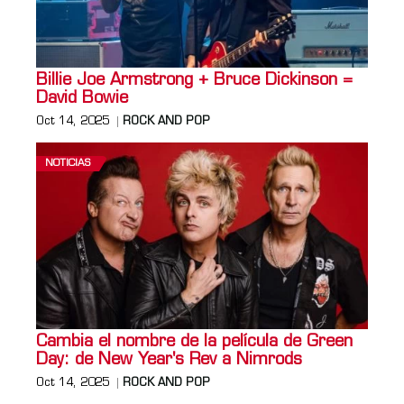
Billie Joe Armstrong + Bruce Dickinson =
David Bowie
Oct 14, 2025
ROCK AND POP
NOTICIAS
Cambia el nombre de la película de Green
Day: de New Year's Rev a Nimrods
Oct 14, 2025
ROCK AND POP