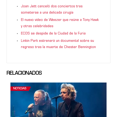
Joan Jett canceló dos conciertos tras
someterse a una delicada cirugía
El nuevo video de Weezer que reúne a Tony Hawk
y otras celebridades
ECOS se despide de la Ciudad de la Furia
Linkin Park estrenará un documental sobre su
regreso tras la muerte de Chester Bennington
RELACIONADOS
NOTICIAS