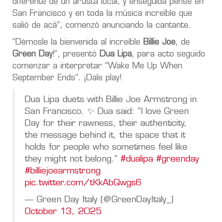
diferente de un artista local, y enseguida pensé en
San Francisco y en toda la música increíble que
salió de acá”, comenzó anunciando la cantante.
“Démosle la bienvenida al increíble
Billie Joe
, de
Green Day
!”, presentó
Dua Lipa
, para acto seguido
comenzar a interpretar “Wake Me Up When
September Ends”. ¡Dale play!
Dua Lipa duets with Billie Joe Armstrong in
San Francisco. ✨ Dua said: "I love Green
Day for their rawness, their authenticity,
the message behind it, the space that it
holds for people who sometimes feel like
they might not belong."
#dualipa
#greenday
#billiejoearmstrong
pic.twitter.com/tKkAbQwgs6
— Green Day Italy (@GreenDayItaly_)
October 13, 2025