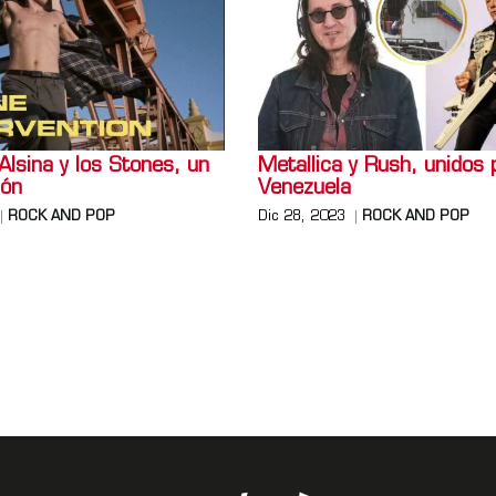
Alsina y los Stones, un
Metallica y Rush, unidos 
zón
Venezuela
ROCK AND POP
Dic 28, 2023
ROCK AND POP