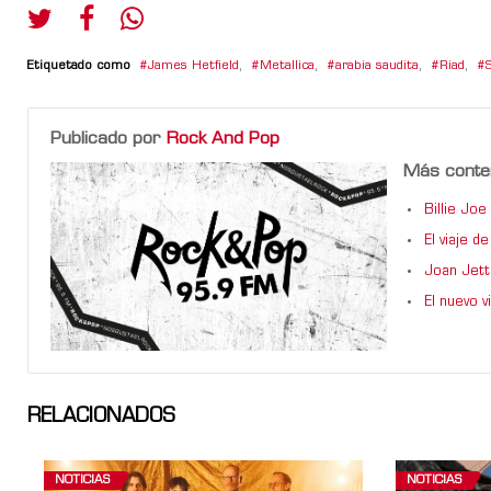
Etiquetado como
James Hetfield
,
Metallica
,
arabia saudita
,
Riad
,
Publicado por
Rock And Pop
Más conte
Billie Jo
El viaje 
Joan Jett
El nuevo 
RELACIONADOS
NOTICIAS
NOTICIAS