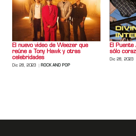
El nuevo video de Weezer que
El Puente 
reúne a Tony Hawk y otras
sólo cora
celebridades
Dic 28, 2023
Dic 28, 2023
ROCK AND POP