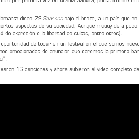
ando por primera vez en
Arabia Saudita
, puntualmente en 
 flamante disco
72 Seasons
bajo el brazo, a un país que en 
 ciertos aspectos de su sociedad. Aunque muuuy de a poco 
d de expresión o la libertad de cultos, entre otros).
e oportunidad de tocar en un festival en el que somos nuev
amos emocionados de anunciar que seremos la primera ba
í”.
kearon 16 canciones y ahora subieron el video completo d