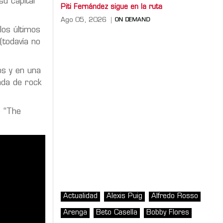
su capital
Piti Fernández sigue en la ruta
Ago 05, 2026
ON DEMAND
los últimos
(todavía no
os y en una
nda de rock
e “The
Actualidad
Alexis Puig
Alfredo Rosso
Arenga
Beto Casella
Bobby Flores