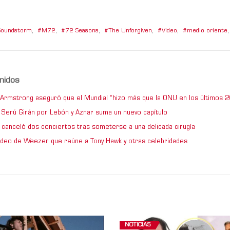
Soundstorm
,
M72
,
72 Seasons
,
The Unforgiven
,
Video
,
medio oriente
,
nidos
e Armstrong aseguró que el Mundial “hizo más que la ONU en los últimos 2
de Serú Girán por Lebón y Aznar suma un nuevo capítulo
 canceló dos conciertos tras someterse a una delicada cirugía
video de Weezer que reúne a Tony Hawk y otras celebridades
NOTICIAS