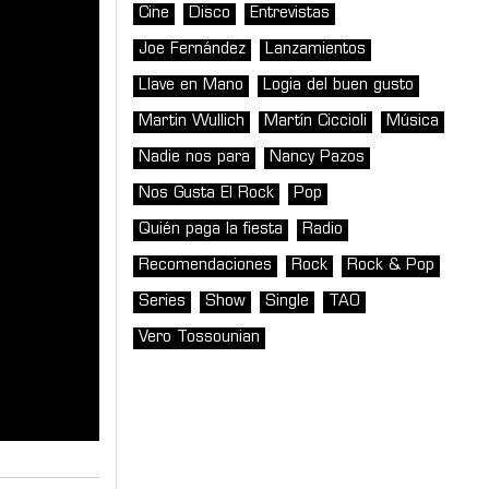
Cine
Disco
Entrevistas
Joe Fernández
Lanzamientos
Llave en Mano
Logia del buen gusto
Martin Wullich
Martín Ciccioli
Música
Nadie nos para
Nancy Pazos
Nos Gusta El Rock
Pop
Quién paga la fiesta
Radio
Recomendaciones
Rock
Rock & Pop
Series
Show
Single
TAO
Vero Tossounian