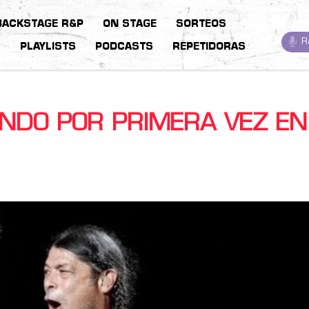
BACKSTAGE R&P
ON STAGE
SORTEOS
R
S
PLAYLISTS
PODCASTS
REPETIDORAS
ANDO POR PRIMERA VEZ EN