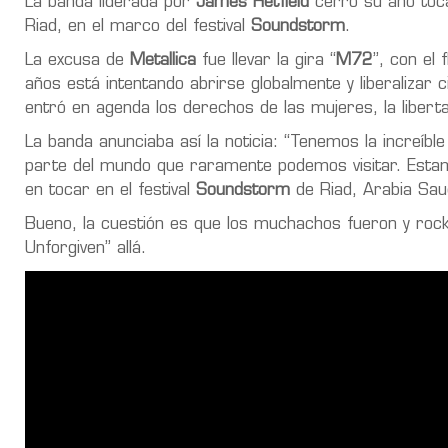
La banda liderada por
James Hetfield
cerró su año toc
Riad, en el marco del festival
Soundstorm
.
La excusa de
Metallica
fue llevar la gira “
M72
”, con el
años está intentando abrirse globalmente y liberalizar
entró en agenda los derechos de las mujeres, la liberta
La banda anunciaba así la noticia: “Tenemos la increíbl
parte del mundo que raramente podemos visitar. Est
en tocar en el festival
Soundstorm
de Riad, Arabia Saud
Bueno, la cuestión es que los muchachos fueron y roc
Unforgiven” allá.