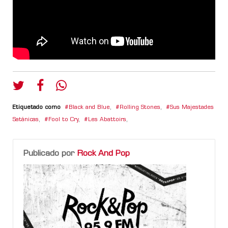
Etiquetado como
Black and Blue
,
Rolling Stones
,
Sus Majestades
Satánicas
,
Fool to Cry
,
Les Abattoirs
,
Publicado por
Rock And Pop