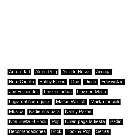
Actualidad
Alexis Puig
Alfredo Rosso
Arenga
Beto Casella
Bobby Flores
Cine
Disco
Entrevistas
Joe Fernández
Lanzamientos
Llave en Mano
Logia del buen gusto
Martin Wullich
Martín Ciccioli
Música
Nadie nos para
Nancy Pazos
Nos Gusta El Rock
Pop
Quién paga la fiesta
Radio
Recomendaciones
Rock
Rock & Pop
Series