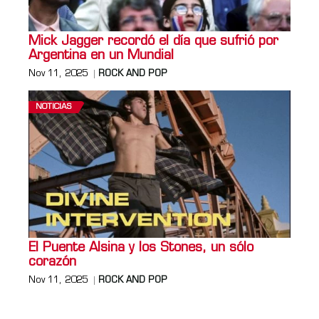
Mick Jagger recordó el día que sufrió por
Argentina en un Mundial
Nov 11, 2025
ROCK AND POP
NOTICIAS
El Puente Alsina y los Stones, un sólo
corazón
Nov 11, 2025
ROCK AND POP