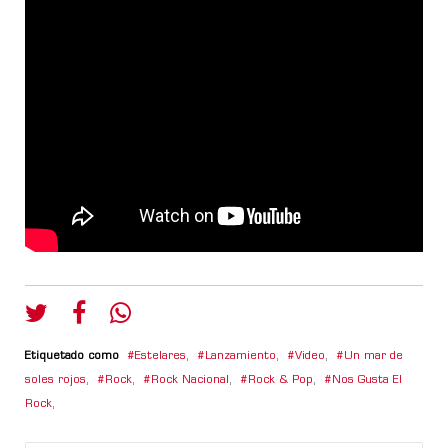
Etiquetado como
Estelares
,
Lanzamiento
,
Video
,
Un mar de
soles rojos
,
Rock
,
Rock Nacional
,
Rock & Pop
,
Nos Gusta El
Rock
,