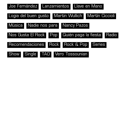
Joe Fernández
Lanzamientos
Llave en Mano
Logia del buen gusto
Martin Wullich
Martín Ciccioli
Música
Nadie nos para
Nancy Pazos
Nos Gusta El Rock
Pop
Quién paga la fiesta
Radio
Recomendaciones
Rock
Rock & Pop
Series
Show
Single
TAO
Vero Tossounian